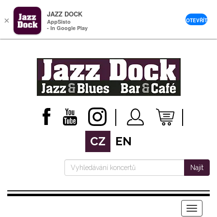
JAZZ DOCK
×
OTEVŘÍT
AppSisto
- In Google Play
CZ
EN
Najít
Menu