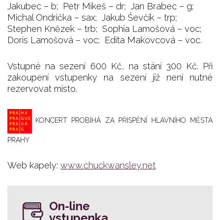
Jakubec – b; Petr Mikeš – dr; Jan Brabec – g;
Michal Ondrička – sax; Jakub Ševčík – trp;
Stephen Knězek – trb; Sophia Lamošová – voc;
Doris Lamošová – voc; Edita Makovcová – voc.
Vstupné na sezení 600 Kč, na stání 300 Kč.
Při
zakoupení vstupenky na sezení již není nutné
rezervovat místo.
KONCERT PROBÍHÁ ZA PŘISPĚNÍ HLAVNÍHO MĚSTA
PRAHY
Web kapely:
www.chuckwansley.net
On-line
vstupenka