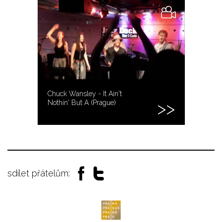
Chuck Wansley - It Ain't
Nothin' But A (Prague)
sdílet přátelům: