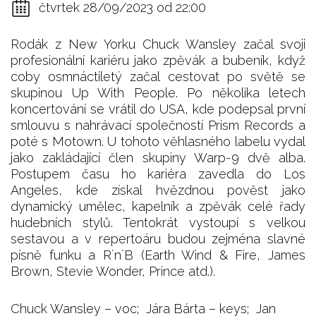
čtvrtek 28/09/2023 od 22:00
Rodák z New Yorku Chuck Wansley začal svoji
profesionální kariéru jako zpěvák a bubeník, když
coby osmnáctiletý začal cestovat po světě se
skupinou Up With People. Po několika letech
koncertování se vrátil do USA, kde podepsal první
smlouvu s nahrávací společností Prism Records a
poté s Motown. U tohoto věhlasného labelu vydal
jako zakládající člen skupiny Warp-9 dvě alba.
Postupem času ho kariéra zavedla do Los
Angeles, kde získal hvězdnou pověst jako
dynamický umělec, kapelník a zpěvák celé řady
hudebních stylů. Tentokrát vystoupí s velkou
sestavou a v repertoáru budou zejména slavné
písně funku a R´n´B (Earth Wind & Fire, James
Brown, Stevie Wonder, Prince atd.).
Chuck Wansley – voc; Jára Bárta – keys; Jan