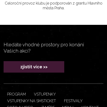
Celoroční provoz klubu je podporován z grantu Hlavního
města Praha.
Hledáte vhodné prostory pro konání
Vašich akcí?
zjistit více >>
PROGRAM
VSTUPENKY
VSTUPENKY NA SMSTICKET
FESTIVALY