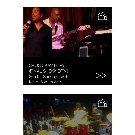
CHUCK WANSLEY-
(FINAL SHOW-DTM)-
Soulful Sundays with
Keith Borden and
Friends-2