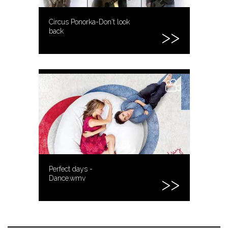
Circus Ponorka-Don't look
back
Perfect days -
Dance.wmv