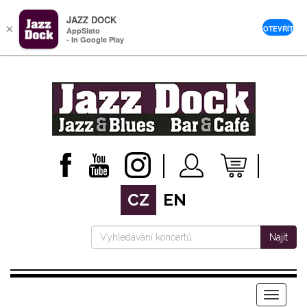
JAZZ DOCK
×
OTEVŘÍT
AppSisto
- In Google Play
CZ
EN
Najít
Menu