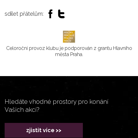
sdílet přátelům:
Celoroční provoz klubu je podporován z grantu Hlavního
města Praha.
Hledáte vhodné prostory pro konání
Vašich akcí?
zjistit více >>