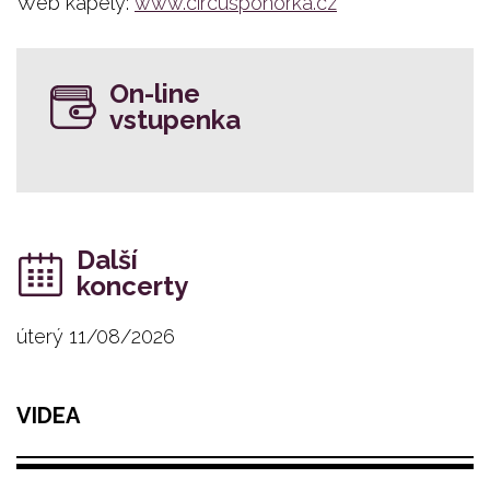
Web kapely:
www.circusponorka.cz
On-line
vstupenka
Další
koncerty
úterý 11/08/2026
VIDEA