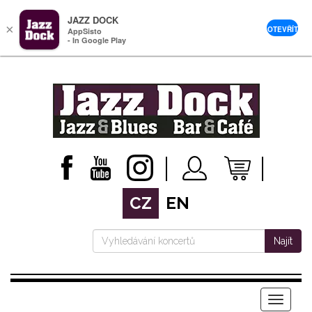
JAZZ DOCK
×
OTEVŘÍT
AppSisto
- In Google Play
CZ
EN
Najít
Menu