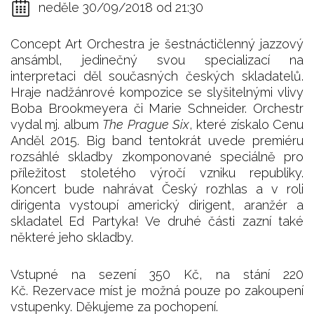
neděle 30/09/2018 od 21:30
Concept Art Orchestra je šestnáctičlenný jazzový
ansámbl, jedinečný svou specializací na
interpretaci děl současných českých skladatelů.
Hraje nadžánrové kompozice se slyšitelnými vlivy
Boba Brookmeyera či Marie Schneider. Orchestr
vydal mj. album
The Prague Six
, které získalo Cenu
Anděl 2015. Big band tentokrát uvede premiéru
rozsáhlé skladby zkomponované speciálně pro
příležitost stoletého výročí vzniku republiky.
Koncert bude nahrávat Český rozhlas a v roli
dirigenta vystoupí americký dirigent, aranžér a
skladatel Ed Partyka! Ve druhé části zazní také
některé jeho skladby.
Vstupné na sezení 350 Kč, na stání 220
Kč. Rezervace míst je možná pouze po zakoupení
vstupenky. Děkujeme za pochopení.