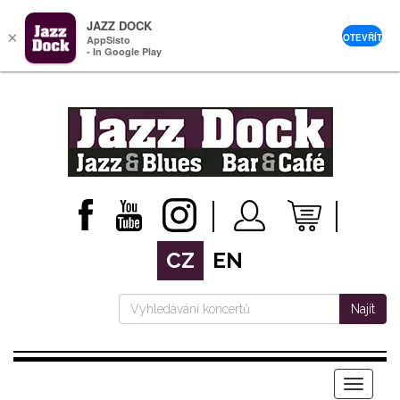
JAZZ DOCK
×
OTEVŘÍT
AppSisto
- In Google Play
CZ
EN
Najít
Menu