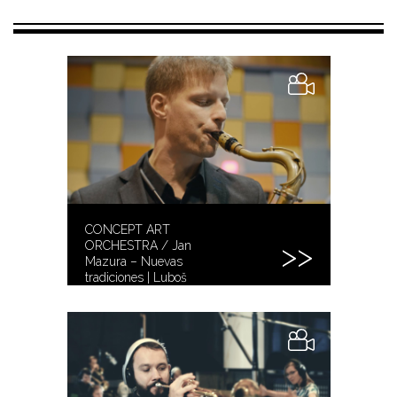
CONCEPT ART
ORCHESTRA / Jan
Mazura – Nuevas
tradiciones | Luboš
Soukup – Tenor sax