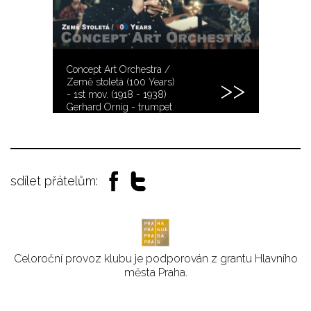
Concept Art Orchestra /
Země stoletá (100 Years)
- 1st mov. (1918 - 1938)
Gerhard Ornig - trumpet
sdílet přátelům:
Celoroční provoz klubu je podporován z grantu Hlavního
města Praha.