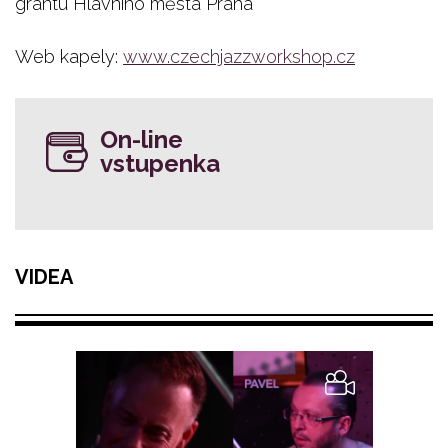
grantu Hlavního města Praha
Web kapely:
www.czechjazzworkshop.cz
On-line
vstupenka
VIDEA