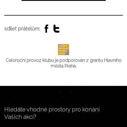
sdílet přátelům:
Celoroční provoz klubu je podporován z grantu Hlavního
města Praha.
Hledáte vhodné prostory pro konání
Vašich akcí?