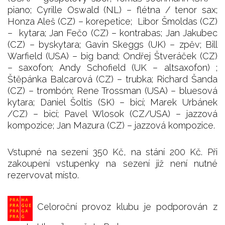
piano; Cyrille Oswald (NL) – flétna / tenor sax;
Honza Aleš (CZ) – korepetice; Libor Šmoldas (CZ)
– kytara; Jan Fečo (CZ) – kontrabas; Jan Jakubec
(CZ) – byskytara; Gavin Skeggs (UK) – zpěv; Bill
Warfield (USA) – big band; Ondřej Štveráček (CZ)
– saxofon; Andy Schofield (UK – altsaxofon) ;
Štěpánka Balcarová (CZ) – trubka; Richard Šanda
(CZ) – trombón; Rene Trossman (USA) – bluesová
kytara; Daniel Šoltis (SK) – bicí; Marek Urbánek
/CZ) – bicí; Pavel Wlosok (CZ/USA) – jazzová
kompozice; Jan Mazura (CZ) – jazzová kompozice.
Vstupné na sezení 350 Kč, na stání 200 Kč. Při
zakoupení vstupenky na sezení již není nutné
rezervovat místo.
Celoroční provoz klubu je podporován z