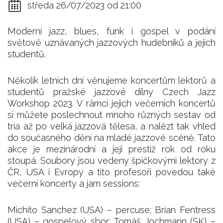
středa 26/07/2023 od 21:00
Moderní jazz, blues, funk i gospel v podání
světově uznávaných jazzových hudebníků a jejich
studentů.
Několik letních dní věnujeme koncertům lektorů a
studentů pražské jazzové dílny Czech Jazz
Workshop 2023. V rámci jejich večerních koncertů
si můžete poslechnout mnoho různých sestav od
tria až po velká jazzová tělesa, a nalézt tak vhled
do současného dění na mladé jazzové scéně. Tato
akce je mezinárodní a její prestiž rok od roku
stoupá. Soubory jsou vedeny špičkovými lektory z
ČR, USA i Evropy a tito profesoři povedou také
večerní koncerty a jam sessions:
Michito Sanchez (USA) – percuse; Brian Fentress
(USA) – gospelový sbor; Tomáš Jochmann (SK) –