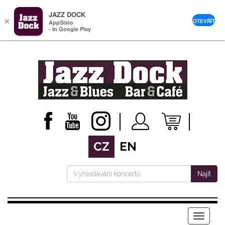
JAZZ DOCK
×
OTEVŘÍT
AppSisto
- In Google Play
CZ
EN
Najít
Menu