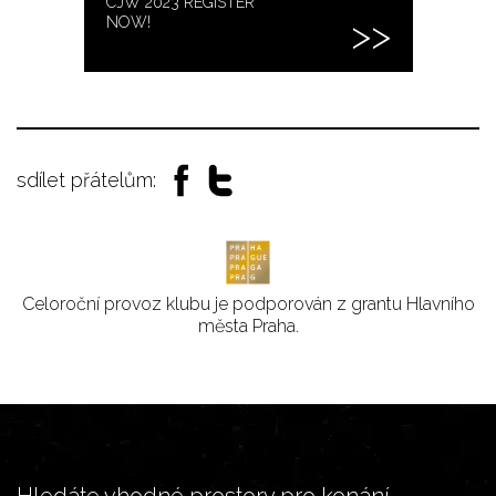
CJW 2023 REGISTER
NOW!
sdílet přátelům:
Celoroční provoz klubu je podporován z grantu Hlavního
města Praha.
Hledáte vhodné prostory pro konání