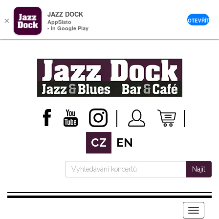
JAZZ DOCK
×
OTEVŘÍT
AppSisto
- In Google Play
CZ
EN
Najít
Menu