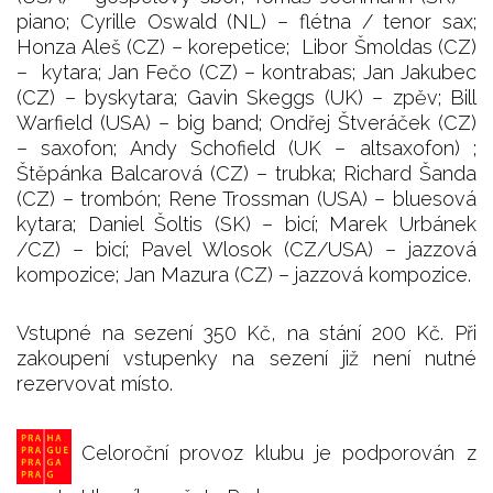
piano; Cyrille Oswald (NL) – flétna / tenor sax;
Honza Aleš (CZ) – korepetice; Libor Šmoldas (CZ)
– kytara; Jan Fečo (CZ) – kontrabas; Jan Jakubec
(CZ) – byskytara; Gavin Skeggs (UK) – zpěv; Bill
Warfield (USA) – big band; Ondřej Štveráček (CZ)
– saxofon; Andy Schofield (UK – altsaxofon) ;
Štěpánka Balcarová (CZ) – trubka; Richard Šanda
(CZ) – trombón; Rene Trossman (USA) – bluesová
kytara; Daniel Šoltis (SK) – bicí; Marek Urbánek
/CZ) – bicí; Pavel Wlosok (CZ/USA) – jazzová
kompozice; Jan Mazura (CZ) – jazzová kompozice.
Vstupné na sezení 350 Kč, na stání 200 Kč. Při
zakoupení vstupenky na sezení již není nutné
rezervovat místo.
Celoroční provoz klubu je podporován z