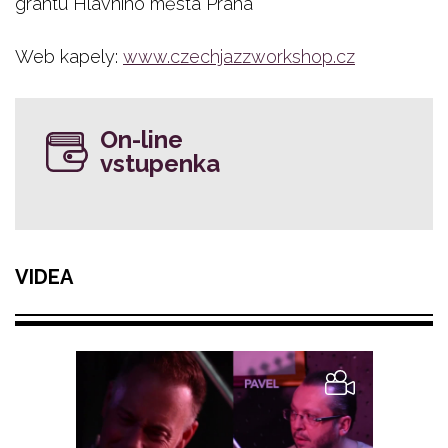
grantu Hlavního města Praha
Web kapely:
www.czechjazzworkshop.cz
On-line
vstupenka
VIDEA