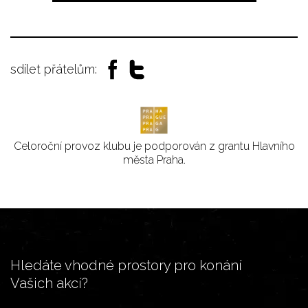
sdílet přátelům:
Celoroční provoz klubu je podporován z grantu Hlavního
města Praha.
Hledáte vhodné prostory pro konání
Vašich akcí?