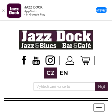
JAZZ DOCK
×
OTEVŘÍT
AppSisto
- In Google Play
CZ
EN
Najít
Menu