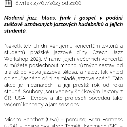
čtvrtek 27/07/2023 od 21:00
Moderní jazz, blues, funk i gospel v podání
světově uznávaných jazzových hudebníků a jejich
studentů.
Několik letních dní věnujeme koncertům lektorů a
studentů pražské jazzové dílny Czech Jazz
Workshop 2023. V rámci jejich večerních koncertů
si můžete poslechnout mnoho různých sestav od
tria až po velká jazzová tělesa, a nalézt tak vhled
do současného dění na mladé jazzové scéně. Tato
akce je mezinárodní a její prestiž rok od roku
stoupá. Soubory jsou vedeny špičkovými lektory z
ČR, USA i Evropy a tito profesoři povedou také
večerní koncerty a jam sessions:
Michito Sanchez (USA) – percuse; Brian Fentress
(USA) – gospelový sbor; Tomáš Jochmann (SK) –