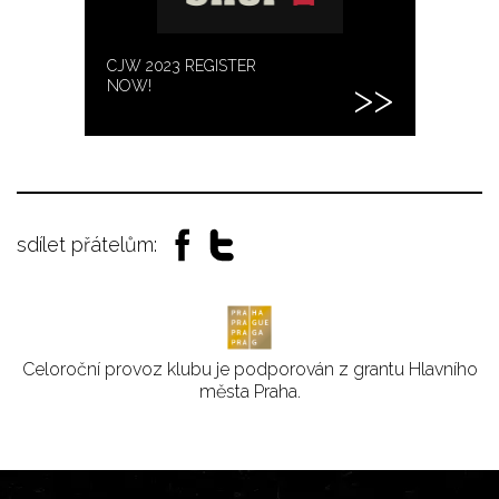
CJW 2023 REGISTER
NOW!
sdílet přátelům:
Celoroční provoz klubu je podporován z grantu Hlavního
města Praha.