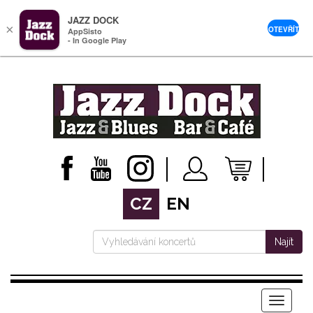
JAZZ DOCK
×
OTEVŘÍT
AppSisto
- In Google Play
CZ
EN
Najít
Menu