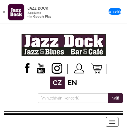
JAZZ DOCK
×
OTEVŘÍT
AppSisto
- In Google Play
CZ
EN
Najít
Menu