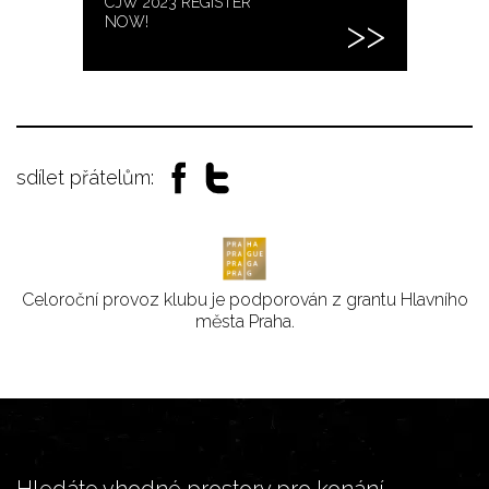
CJW 2023 REGISTER
NOW!
sdílet přátelům:
Celoroční provoz klubu je podporován z grantu Hlavního
města Praha.
Hledáte vhodné prostory pro konání