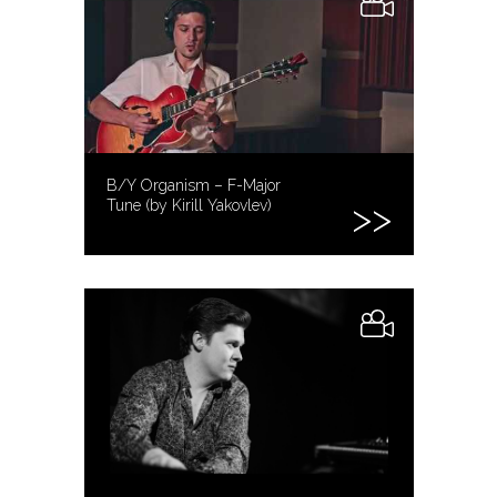
B/Y Organism – F-Major
Tune (by Kirill Yakovlev)