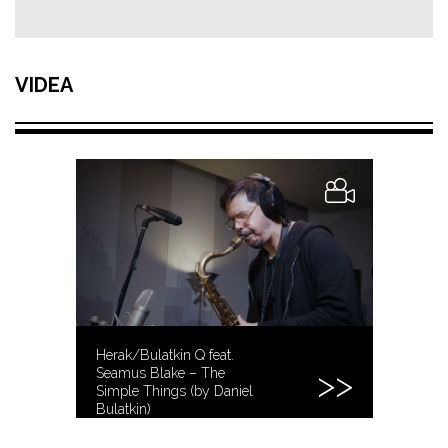
VIDEA
Herak/Bulatkin Q feat.
Seamus Blake – The
Simple Things (by Daniel
Bulatkin)