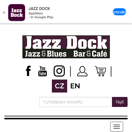
JAZZ DOCK
×
OTEVŘÍT
AppSisto
- In Google Play
CZ
EN
Najít
Menu