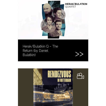
Herak/Bulatkin Q – The
Return (by Daniel
Bulatkin)