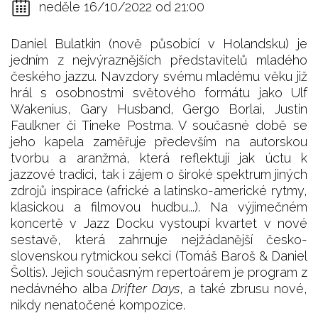
neděle 16/10/2022 od 21:00
Daniel Bulatkin (nově působící v Holandsku) je
jedním z nejvýraznějších představitelů mladého
českého jazzu. Navzdory svému mladému věku již
hrál s osobnostmi světového formátu jako Ulf
Wakenius, Gary Husband, Gergo Borlai, Justin
Faulkner či Tineke Postma. V současné době se
jeho kapela zaměřuje především na autorskou
tvorbu a aranžmá, která reflektují jak úctu k
jazzové tradici, tak i zájem o široké spektrum jiných
zdrojů inspirace (africké a latinsko-americké rytmy,
klasickou a filmovou hudbu...). Na výjimečném
koncertě v Jazz Docku vystoupí kvartet v nové
sestavě, která zahrnuje nejžádanější česko-
slovenskou rytmickou sekci (Tomáš Baroš & Daniel
Šoltis). Jejich současným repertoárem je program z
nedávného alba
Drifter Days
, a také zbrusu nové,
nikdy nenatočené kompozice.