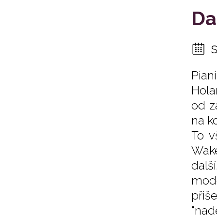
Da
Pian
Hola
od z
na k
To v
Wake
dalš
mode
přiš
"nad