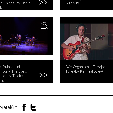
e Things (by Daniel
Bulatkin)
kin)
l Bulatkin Int.
B/Y Organism – F-Major
mble – The Eye of
Tune (by Kirill Yakovlev)
ind (by Tineke
ma)
 přátelům: