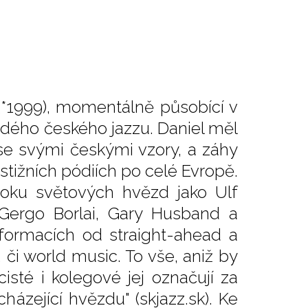
n (*1999), momentálně působící v
adého českého jazzu. Daniel měl
 se svými českými vzory, a záhy
stižních pódiích po celé Evropě.
boku světových hvězd jako Ulf
 Gergo Borlai, Gary Husband a
 formacích od straight-ahead a
 či world music. To vše, aniž by
cisté i kolegové jej označují za
cházející hvězdu" (skjazz.sk). Ke