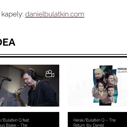
kapely:
danielbulatkin.com
DEA
/Bulatkin Q feat.
Herak/Bulatkin Q – The
us Blake – The
Return (by Daniel