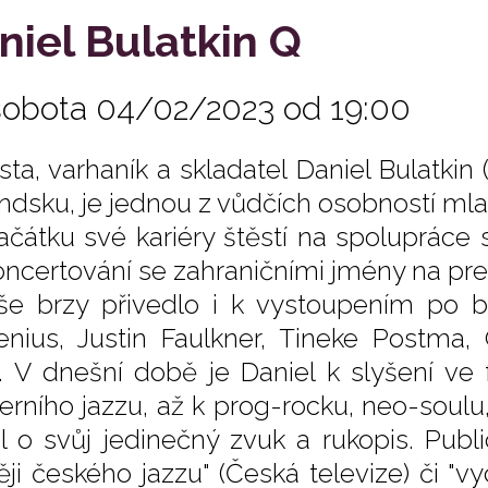
niel Bulatkin Q
sobota 04/02/2023 od 19:00
ista, varhaník a skladatel Daniel Bulatki
ndsku, je jednou z vůdčích osobností ml
ačátku své kariéry štěstí na spolupráce
oncertování se zahraničními jmény na pre
še brzy přivedlo i k vystoupením po 
nius, Justin Faulkner, Tineke Postma,
í. V dnešní době je Daniel k slyšení ve
rního jazzu, až k prog-rocku, neo-soulu,
el o svůj jedinečný zvuk a rukopis. Publi
ěji českého jazzu" (Česká televize) či "vy