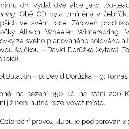
nímu dni vydal dvě alba jako „co-lea
nning
. Obě CD byla zmíněna v žebříčku 
epších ve svém roce. Zároveň produko
ačky Allison Wheeler Winterspring. 
tovky ze svého plánovaného sólového alb
ovou špičkou – David Dorůžka (kytara), T
 (bicí).
l Bulatkin – p; David Dorůžka – g; Tomáš B
pné: na sezení 350 Kč, na stání 200 K
ní již není nutné rezervovat místo.
Celoroční provoz klubu je podporován z 