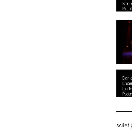
Simpl
Bulat
Danie
Ense
the M
Post
sdílet