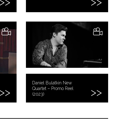
Daniel Bulatkin New
Quartet – Promo Reel
(2023)