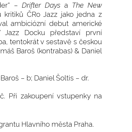
der“ –
Drifter Days
a
The New
kritiků ČRo Jazz jako jedna z
val ambiciózní debut americké
V Jazz Docku představí první
a, tentokrát v sestavě s českou
omáš Baroš (kontrabas) & Daniel
aroš – b; Daniel Šoltis – dr.
č. Při zakoupení vstupenky na
grantu Hlavního města Praha.