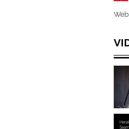
Web 
VI
Herak
Seam