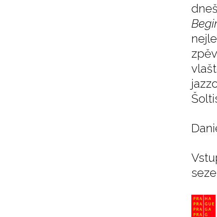
dneš
Begi
nejl
zpěv
vlaš
jazz
Šoltis
Danie
Vstu
seze