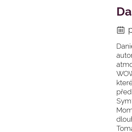
Da
Dani
auto
atmo
WOW 
kter
před
Symf
Mome
dlou
Tomá