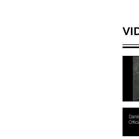
VI
Danie
Offici