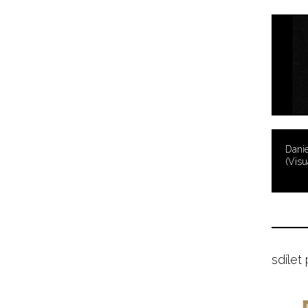
Danie
(Visu
sdílet