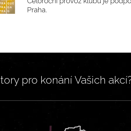
Celoroční provoz klubu je podp
Praha.
ory pro konání Vašich akcí