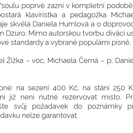
soulu poprvé zazní v kompletní podobě 
ostará klavíristka a pedagožka Micha
aje skvělá Daniela Humlová a o doprovod
 Dzuro. Mimo autorskou tvorbu diváci usl
ové standardy a vybrané populární písně.
el Žižka – voc; Michaela Černá – p; Dan
pné: na sezení 400 Kč, na stání 250 K
ní již není nutné rezervovat místo. Pr
šte svůj požadavek do poznámky př
davku nelze garantovat.