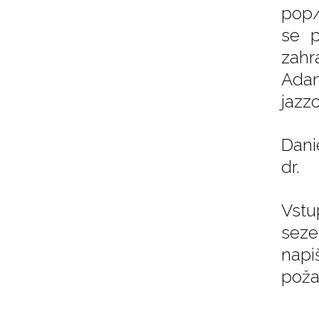
pop/
se p
zahr
Adam
jazz
Dani
dr.
Vstu
seze
napi
poža