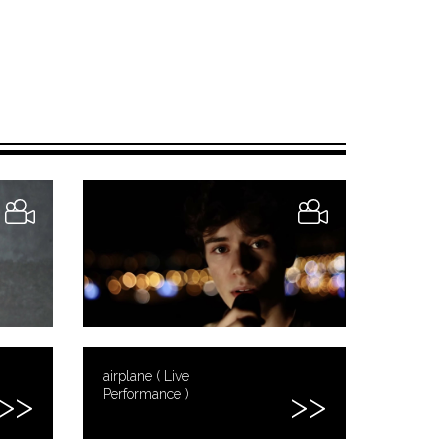
airplane ( Live
Performance )