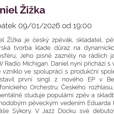
niel Žižka
pátek 09/01/2026 od 19:00
el Žižka je český zpěvák, skladatel, 
rská tvorba klade důraz na dynamicko
sféru. Jeho písně zazněly na rádiích j
Radio Michigan. Daniel nyní přichází s
é vzniklo ve spolupráci s produkční spole
stavil první singl z nového EP v Be
onického Orchestru Českého rozhlasu, v
ntálně studuje populární zpěv a skladb
hodobým pěveckým vedením Eduarda K
še Sýkory. V Jazz Docku své debuto