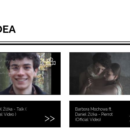
DEA
l Žižka - Talk (
Barbora Mochowa ft.
al Video )
Daniel Žižka - Pierrot
(Official Video)