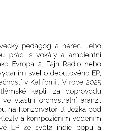
pěvecký pedagog a herec. Jeho
u práci s vokály a ambientní
ako Evropa 2, Fajn Radio nebo
 vydáním svého debutového EP,
čností v Kalifornii. V roce 2025
tlémské kapli, za doprovodu
e vlastní orchestrální aranži.
u na Konzervatoři J. Ježka pod
lezly a kompozičním vedením
vé EP ze světa indie popu a