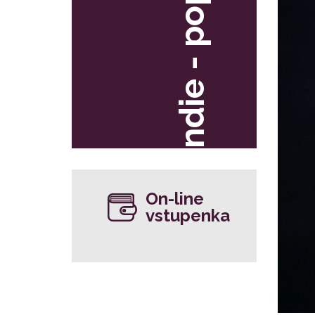
indie - pop
On-line
vstupenka