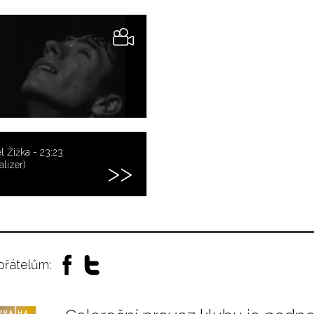
l Žižka - 23:23
alizer)
 přátelům: