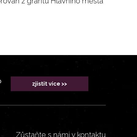
orován z grantu Hlavního města
?
zjistit více >>
Zůstaňte s námi v kontaktu