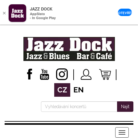
JAZZ DOCK
×
OTEVŘÍT
AppSisto
- In Google Play
CZ
EN
Najít
Menu