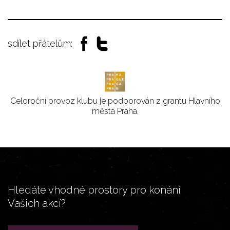
sdílet přátelům:
Celoroční provoz klubu je podporován z grantu Hlavního
města Praha.
Hledáte vhodné prostory pro konání
Vašich akcí?