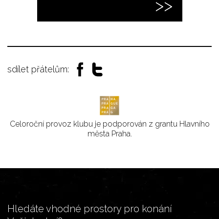
sdílet přátelům:
Celoroční provoz klubu je podporován z grantu Hlavního
města Praha.
Hledáte vhodné prostory pro konání