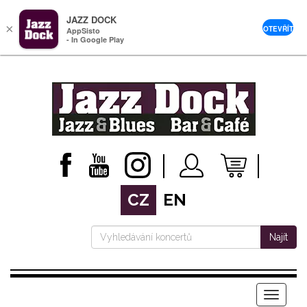
JAZZ DOCK
×
OTEVŘÍT
AppSisto
- In Google Play
CZ
EN
Najít
Menu