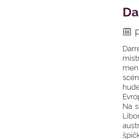
Da
Darr
mist
ment
scén
hude
Evro
Na s
Libo
aust
špič