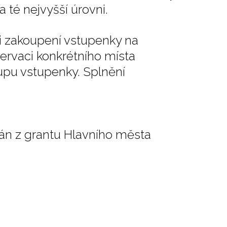
 té nejvyšší úrovni.
ři zakoupení vstupenky na
zervaci konkrétního místa
upu vstupenky. Splnění
án z grantu Hlavního města