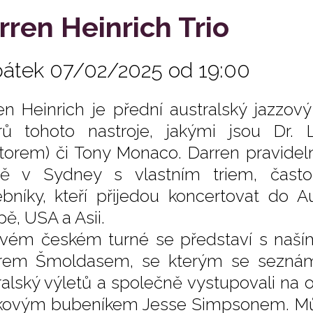
rren Heinrich Trio
pátek 07/02/2025 od 19:00
en Heinrich je přední australský jazzov
rů tohoto nastroje, jakými jsou Dr. 
orem) či Tony Monaco. Darren pravide
ě v Sydney s vlastním triem, často
bníky, kteří přijedou koncertovat do A
pě, USA a Asii.
vém českém turné se představí s naší
rem Šmoldasem, se kterým se seznám
ralský výletů a společně vystupovali na
kovým bubeníkem Jesse Simpsonem. Může