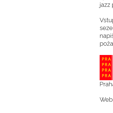
jazz 
Vstu
seze
napi
poža
Prah
Web 