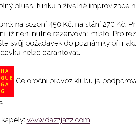
plný blues, funku a živelné improvizace na
pné: na sezení 450 Kč, na stání 270 Kč. P
ní již není nutné rezervovat místo. Pro re
šte svůj požadavek do poznámky při nák
davku nelze garantovat.
Celoroční provoz klubu je podporov
a
kapely:
www.dazzjazz.com