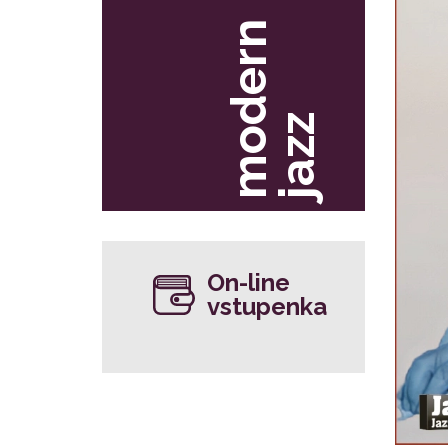
m
o
d
e
r
n
j
a
z
z
On-line
vstupenka