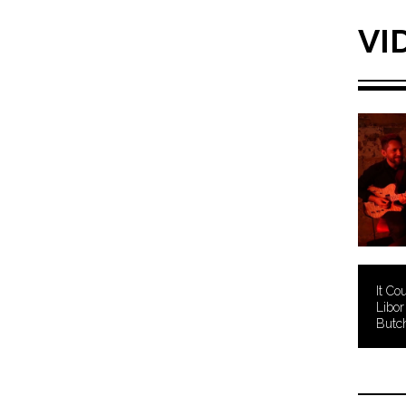
VI
It Co
Libor
Butc