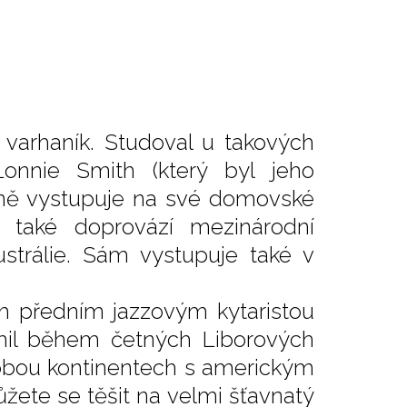
ý varhaník. Studoval u takových
Lonnie Smith (který byl jeho
lně vystupuje na své domovské
 také doprovází mezinárodní
ustrálie. Sám vystupuje také v
m předním jazzovým kytaristou
il během četných Liborových
 obou kontinentech s americkým
te se těšit na velmi šťavnatý