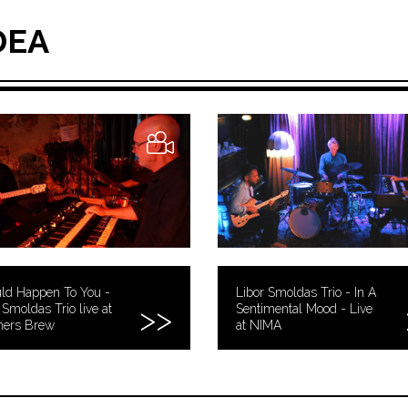
DEA
uld Happen To You -
Libor Smoldas Trio - In A
 Smoldas Trio live at
Sentimental Mood - Live
hers Brew
at NIMA