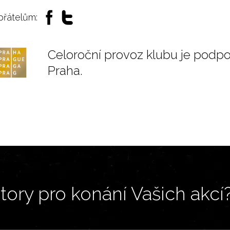
 přátelům:
Celoroční provoz klubu je podp
Praha.
ory pro konání Vašich akcí