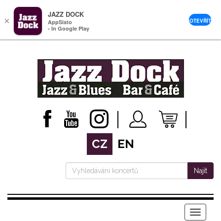
JAZZ DOCK
×
OTEVŘÍT
AppSisto
- In Google Play
CZ
EN
Najít
Menu