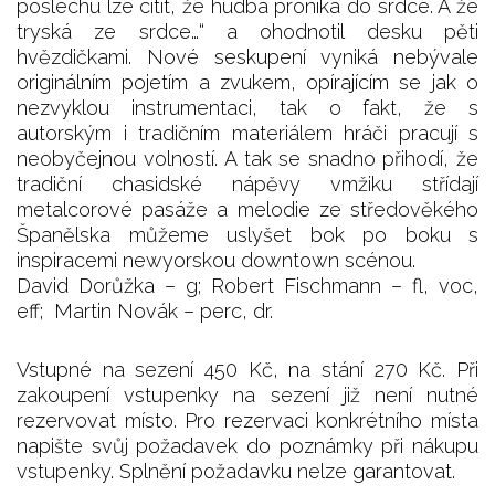
poslechu lze cítit, že hudba proniká do srdce. A že
tryská ze srdce…“ a ohodnotil desku pěti
hvězdičkami. Nové seskupení vyniká nebývale
originálním pojetím a zvukem, opírajícím se jak o
nezvyklou instrumentaci, tak o fakt, že s
autorským i tradičním materiálem hráči pracují s
neobyčejnou volností. A tak se snadno přihodí, že
tradiční chasidské nápěvy vmžiku střídají
metalcorové pasáže a melodie ze středověkého
Španělska můžeme uslyšet bok po boku s
inspiracemi newyorskou downtown scénou.
David Dorůžka – g; Robert Fischmann – fl, voc,
eff; Martin Novák – perc, dr.
Vstupné na sezení 450 Kč, na stání 270 Kč. Při
zakoupení vstupenky na sezení již není nutné
rezervovat místo. Pro rezervaci konkrétního místa
napište svůj požadavek do poznámky při nákupu
vstupenky. Splnění požadavku nelze garantovat.