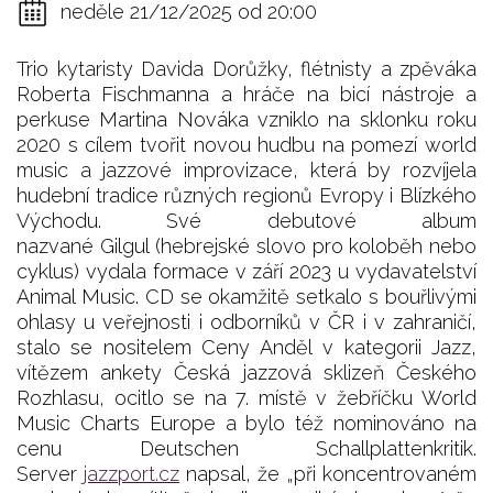
neděle 21/12/2025 od 20:00
Trio kytaristy Davida Dorůžky, flétnisty a zpěváka
Roberta Fischmanna a hráče na bicí nástroje a
perkuse Martina Nováka vzniklo na sklonku roku
2020 s cílem tvořit novou hudbu na pomezí world
music a jazzové improvizace, která by rozvíjela
hudební tradice různých regionů Evropy i Blízkého
Východu. Své debutové album
nazvané Gilgul (hebrejské slovo pro koloběh nebo
cyklus) vydala formace v září 2023 u vydavatelství
Animal Music. CD se okamžitě setkalo s bouřlivými
ohlasy u veřejnosti i odborníků v ČR i v zahraničí,
stalo se nositelem Ceny Anděl v kategorii Jazz,
vítězem ankety Česká jazzová sklizeň Českého
Rozhlasu, ocitlo se na 7. místě v žebříčku World
Music Charts Europe a bylo též nominováno na
cenu Deutschen Schallplattenkritik.
Server
jazzport.cz
napsal, že „při koncentrovaném