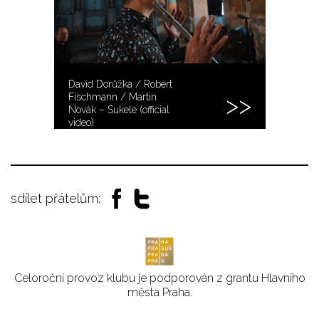
David Dorůžka / Robert
Fischmann / Martin
Novák – Sukele (official
video)
sdílet přátelům:
Celoroční provoz klubu je podporován z grantu Hlavního
města Praha.