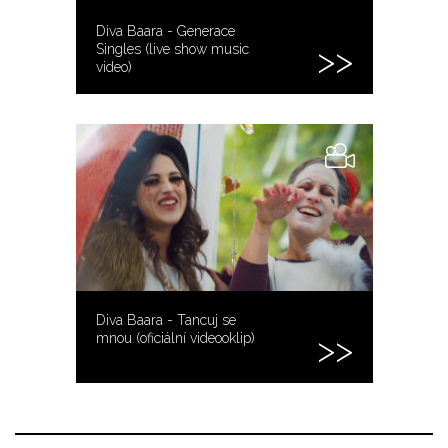
Diva Baara - Generace
Singles (live show music
video)
Diva Baara - Tancuj se
mnou (oficiální videooklip)