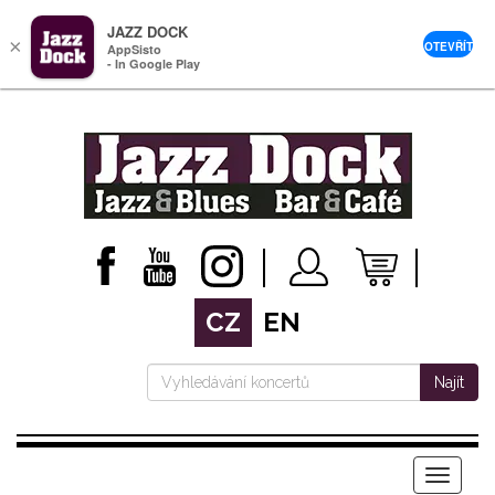
JAZZ DOCK
×
OTEVŘÍT
AppSisto
- In Google Play
CZ
EN
Najít
Menu