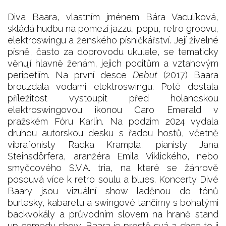
Diva Baara, vlastním jménem Bára Vaculíková,
skládá hudbu na pomezí jazzu, popu, retro groovu,
elektroswingu a ženského písničkářství. Její živelné
písně, často za doprovodu ukulele, se tematicky
věnují hlavně ženám, jejich pocitům a vztahovým
peripetiím. Na první desce
Debut
(2017) Baara
brouzdala vodami elektroswingu. Poté dostala
příležitost vystoupit před holandskou
elektroswingovou ikonou Caro Emerald v
pražském Fóru Karlín. Na podzim 2024 vydala
druhou autorskou desku s řadou hostů, včetně
vibrafonisty Radka Krampla, pianisty Jana
Steinsdörfera, aranžéra Emila Viklického, nebo
smyčcového S.V.A. tria, na které se žánrově
posouvá více k retro soulu a blues. Koncerty Divé
Baary jsou vizuální show laděnou do tónů
burlesky, kabaretu a swingové tančírny s bohatými
backvokály a průvodním slovem na hraně stand
up comedy show. Baara je prostě svá a chce to ji