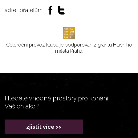
sdílet přátelům:
Celoroční provoz klubu je podporován z grantu Hlavního
města Praha.
Hledáte vhodné prostory pro konání
Vašich akcí?
zjistit více >>