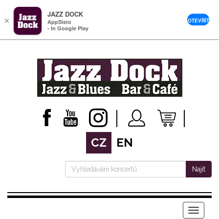
JAZZ DOCK
×
OTEVŘÍT
AppSisto
- In Google Play
CZ
EN
Najít
Menu