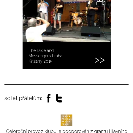
The Dixieland
Messengers Praha -
Křižany 2015
sdílet přátelům:
Celoroční provoz klubu je podporován z grantu Hlavního