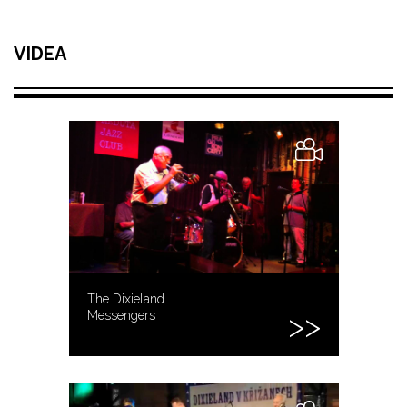
VIDEA
The Dixieland
Messengers