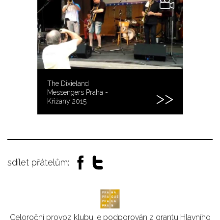
The Dixieland
Messengers Praha -
Křižany 2015
sdílet přátelům:
Celoroční provoz klubu je podporován z grantu Hlavního