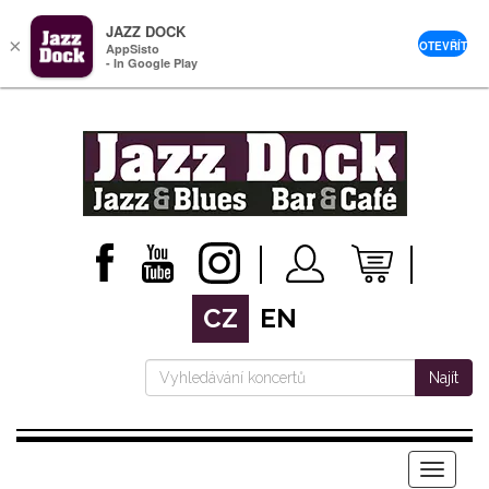
JAZZ DOCK
×
OTEVŘÍT
AppSisto
- In Google Play
CZ
EN
Najít
Menu