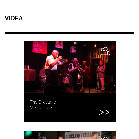
VIDEA
The Dixieland
Messengers