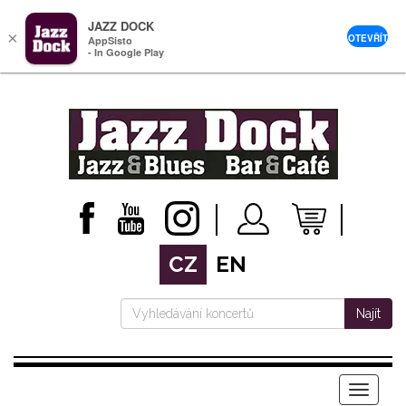
JAZZ DOCK
×
OTEVŘÍT
AppSisto
- In Google Play
CZ
EN
Najít
Menu