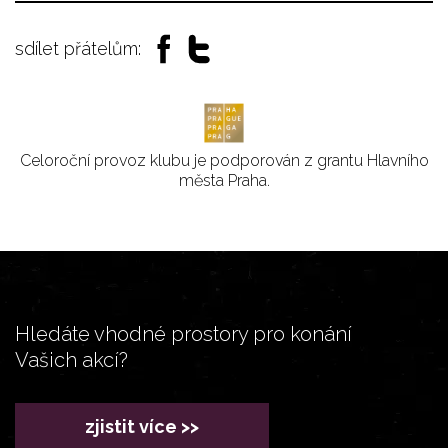
sdílet přátelům:
Celoroční provoz klubu je podporován z grantu Hlavního
města Praha.
Hledáte vhodné prostory pro konání
Vašich akcí?
zjistit více >>