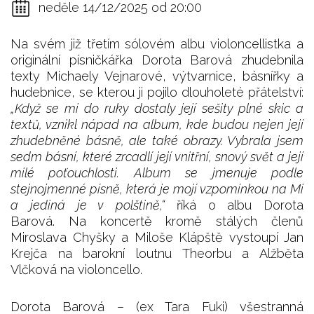
neděle 14/12/2025 od 20:00
Na svém již třetím sólovém albu violoncellistka a
originální písničkářka Dorota Barová zhudebnila
texty Michaely Vejnarové, výtvarnice, básnířky a
hudebnice, se kterou ji pojilo dlouholeté přátelství:
„Když se mi do ruky dostaly její sešity plné skic a
textů, vznikl nápad na album, kde budou nejen její
zhudebněné básně, ale také obrazy. Vybrala jsem
sedm básní, které zrcadlí její vnitřní, snový svět a její
milé poťouchlosti. Album se jmenuje podle
stejnojmenné písně, která je mojí vzpomínkou na Mi
a jediná je v polštině,“
říká o albu Dorota
Barová. Na koncertě kromě stálých členů
Miroslava Chyšky a Miloše Klápště vystoupí Jan
Krejča na barokní loutnu Theorbu a Alžběta
Vlčková na violoncello.
Dorota Barová – (ex Tara Fuki) všestranná