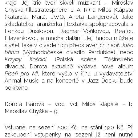
kraje. Její trio tvoří skvělí muzikanti - Miroslav
Chyška (Illustratosphere, J. A. R.) a Miloš Klápště
(Katarzia, MarZ, JWQ, Aneta Langerová). Jako
skladatelka, aranžérka i textařka spolupracovala s
Lenkou Dusilovou, Dagmar Voňkovou, Beatou
Hlavenkovou a mnoha dalšími. Její hudbu můžete
slyšet také v divadelních představeních např.
Jako
břitva
(Východočeské divadlo Pardubice), nebo
Krzywy kościól
(Polská scéna Těšínského
divadla). Dorota aktuálně vydává nové album
Píseň pro Mi
, které vyšlo v říjnu u vydavatelství
Animal Music a na koncertě v Jazz Docku bude
pokřtěno.
Dorota Barová – voc, vcl; Miloš Klápště – b;
Mirosllav Chyška – g.
Vstupné: na sezení 500 Kč, na stání 320 Kč. Při
zakoupení vstupenky na sezení již není nutné