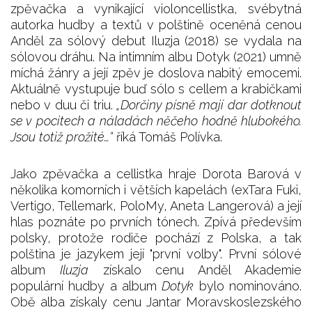
zpěvačka a vynikající violoncellistka, svébytná
autorka hudby a textů v polštině oceněná cenou
Anděl za sólový debut Iluzja (2018) se vydala na
sólovou dráhu. Na intimním albu Dotyk (2021) umně
míchá žánry a její zpěv je doslova nabitý emocemi.
Aktuálně vystupuje buď sólo s cellem a krabičkami
nebo v duu či triu.
„Dorčiny písně mají dar dotknout
se v pocitech a náladách něčeho hodně hlubokého.
Jsou totiž prožité…“
říká Tomáš Polívka.
Jako zpěvačka a cellistka hraje Dorota Barová v
několika komorních i větších kapelách (exTara Fuki,
Vertigo, Tellemark, PoloMy, Aneta Langerová) a její
hlas poznáte po prvních tónech. Zpívá především
polsky, protože rodiče pochází z Polska, a tak
polština je jazykem její "první volby". První sólové
album
Iluzja
získalo cenu Anděl Akademie
populární hudby a album
Dotyk
bylo nominováno.
Obě alba získaly cenu Jantar Moravskoslezského