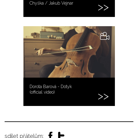
Chyška / Jakub Vejnar
Dorota Barová - Dotyk
(official video)
sdílet přátelům: