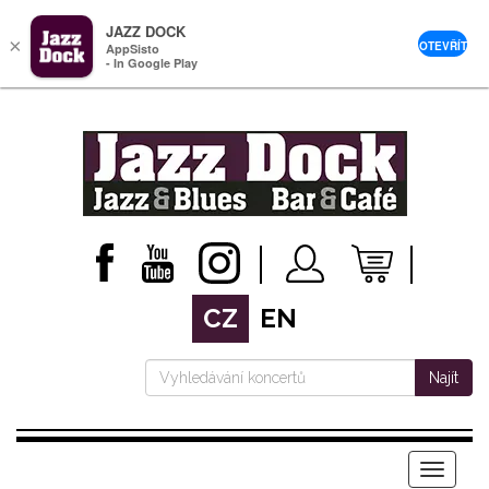
JAZZ DOCK
×
OTEVŘÍT
AppSisto
- In Google Play
CZ
EN
Najít
Menu