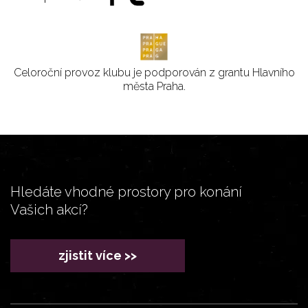
Celoroční provoz klubu je podporován z grantu Hlavního
města Praha.
Hledáte vhodné prostory pro konání
Vašich akcí?
zjistit více >>