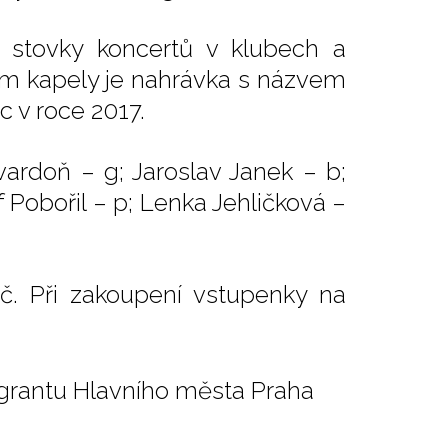
i stovky koncertů v klubech a
lbem kapely je nahrávka s názvem
c v roce 2017.
ardoň – g; Jaroslav Janek – b;
f Pobořil – p; Lenka Jehličková –
č. Při zakoupení vstupenky na
 grantu Hlavního města Praha