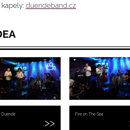
kapely:
duendeband.cz
DEA
a Duende
Fire on The Sea