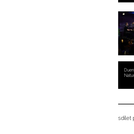
Duen
Natu
sdílet