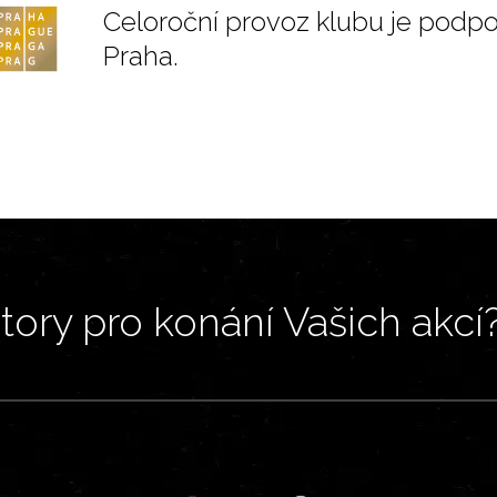
Celoroční provoz klubu je podp
Praha.
ory pro konání Vašich akcí