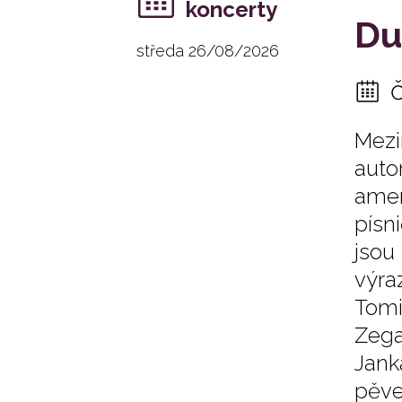
koncerty
Du
středa 26/08/2026
Mezi
auto
amer
písn
jsou
výra
Tomi
Zega
Jank
pěve