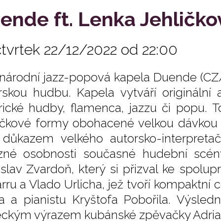
ende ft. Lenka Jehličko
čtvrtek 22/12/2022 od 22:00
národní jazz-popová kapela Duende (CZ/P
rskou hudbu. Kapela vytváří originální a
ické hudby, flamenca, jazzu či popu. T
ičkové formy obohacené velkou dávkou i
 důkazem velkého autorsko-interpreta
zné osobnosti současné hudební scény
slav Zvardoň, který si přizval ke spolu
rru a Vlado Urlicha, jež tvoří kompaktní 
a a pianistu Kryštofa Pobořila. Výsle
ckým výrazem kubánské zpěvačky Adrian