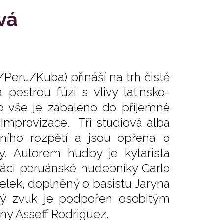
vá
eru/Kuba) přináší na trh čistě
 pestrou fúzi s vlivy latinsko-
o vše je zabaleno do příjemné
mprovizace. Tři studiová alba
čního rozpětí a jsou opřena o
. Autorem hudby je kytarista
práci peruánské hudebníky Carlo
celek, doplněný o basistu Jaryna
dný zvuk je podpořen osobitým
y Asseff Rodriguez.