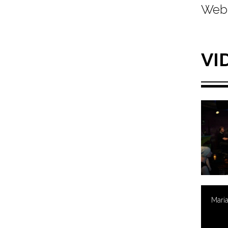
Web 
VI
Mari