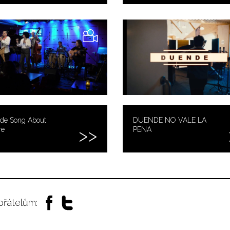
de Song About
DUENDE NO VALE LA
re
PENA
 přátelům: