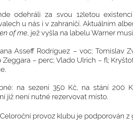
de odehráli za svou 12letou existenc
ivalech u nás i v zahraničí. Aktuálním a
en of me
, jež vyšla na labelu Warner musi
ana Asseff Rodríguez – voc; Tomislav Zv
 Zeggara – perc; Vlado Ulrich – fl; Kryšto
e.
pné: na sezení 350 Kč, na stání 200 K
ní již není nutné rezervovat místo.
Celoroční provoz klubu je podporován z