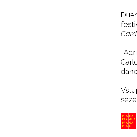
Duen
fest
Gard
Adri
Carlo
danc
Vstu
seze