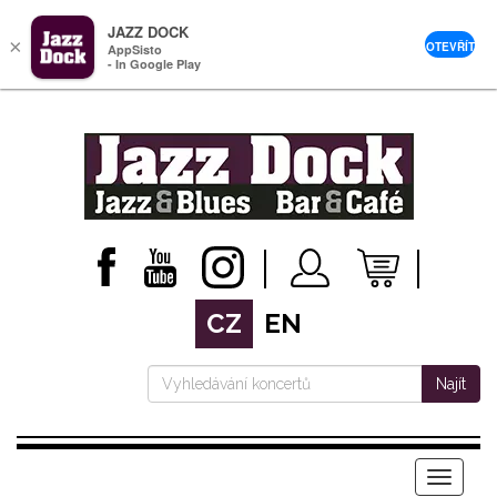
JAZZ DOCK
×
OTEVŘÍT
AppSisto
- In Google Play
CZ
EN
Najít
Menu