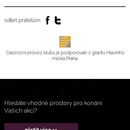
sdílet přátelům:
Celoroční provoz klubu je podporován z grantu Hlavního
města Praha.
Hledáte vhodné prostory pro konání
Vašich akcí?
zjistit více >>