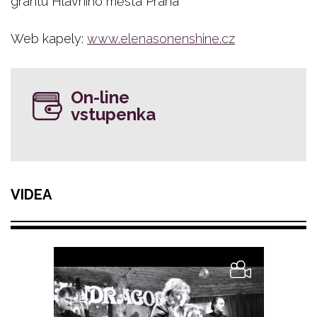
grantu Hlavního města Praha
Web kapely:
www.elenasonenshine.cz
On-line
vstupenka
VIDEA