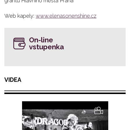
grantu Hlavního města Praha
Web kapely:
www.elenasonenshine.cz
On-line
vstupenka
VIDEA