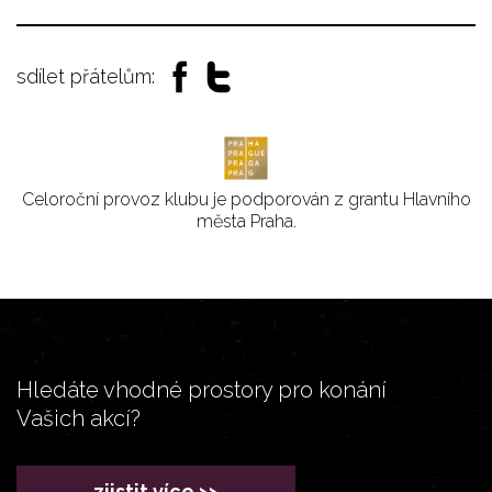
sdílet přátelům:
Celoroční provoz klubu je podporován z grantu Hlavního
města Praha.
Hledáte vhodné prostory pro konání
Vašich akcí?
zjistit více >>