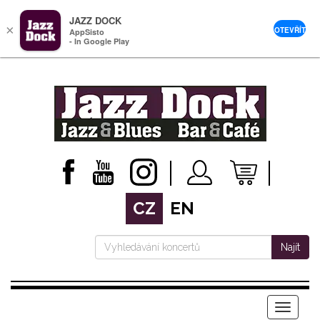
JAZZ DOCK
×
OTEVŘÍT
AppSisto
- In Google Play
CZ
EN
Najít
Menu