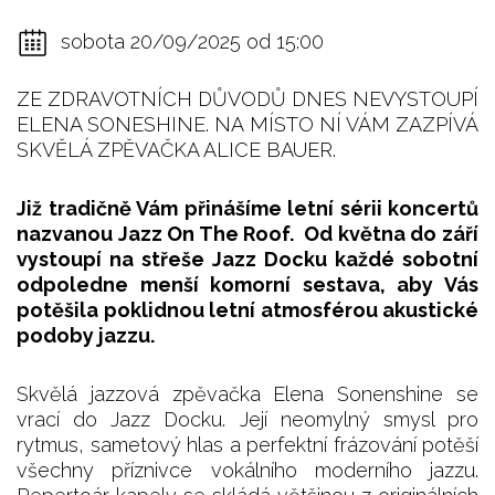
sobota 20/09/2025 od 15:00
ZE ZDRAVOTNÍCH DŮVODŮ DNES NEVYSTOUPÍ
ELENA SONESHINE. NA MÍSTO NÍ VÁM ZAZPÍVÁ
SKVĚLÁ ZPĚVAČKA ALICE BAUER.
Již tradičně Vám přinášíme letní sérii koncertů
nazvanou Jazz On The Roof. Od května do září
vystoupí na střeše Jazz Docku každé sobotní
odpoledne menší komorní sestava, aby Vás
potěšila poklidnou letní atmosférou akustické
podoby jazzu.
Skvělá jazzová zpěvačka Elena Sonenshine se
vrací do Jazz Docku. Její neomylný smysl pro
rytmus, sametový hlas a perfektní frázování potěší
všechny příznivce vokálního moderního jazzu.