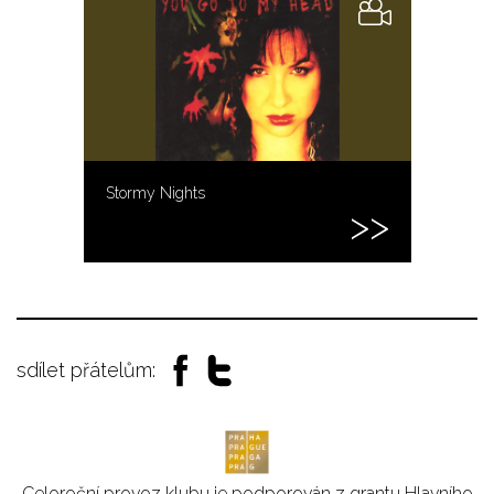
Stormy Nights
sdílet přátelům:
Celoroční provoz klubu je podporován z grantu Hlavního