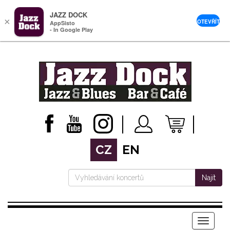
JAZZ DOCK
×
OTEVŘÍT
AppSisto
- In Google Play
CZ
EN
Najít
Menu