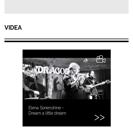
VIDEA
Elena Sonenshine -
Dream a little dream