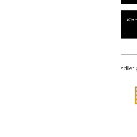
𝐸𝑙𝑖
sdílet