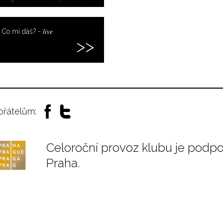
 - Co mi dáš? - 𝑙𝑖𝑣𝑒
 přátelům:
Celoroční provoz klubu je podp
Praha.