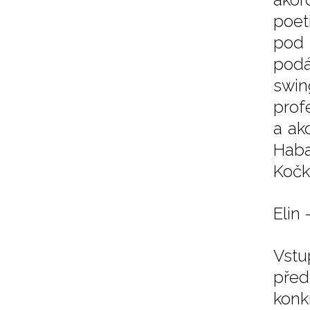
poet
pod 
podá
swi
prof
a ak
Haba
Kočk
Elin 
Vstu
před
konk