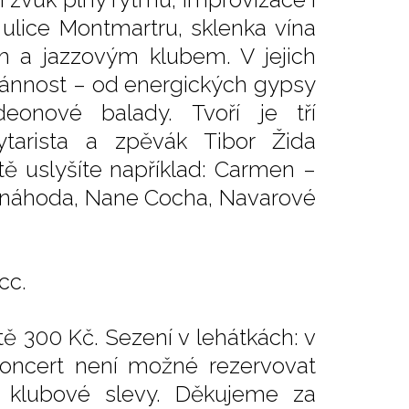
 ulice Montmartru, sklenka vína
m a jazzovým klubem. V jejich
ontánnost – od energických gypsy
onové balady. Tvoří je tří
kytarista a zpěvák Tibor Žida
ě uslyšíte například: Carmen –
en náhoda, Nane Cocha, Navarové
cc.
tě 300 Kč. Sezení v lehátkách: v
koncert není možné rezervovat
í klubové slevy. Děkujeme za