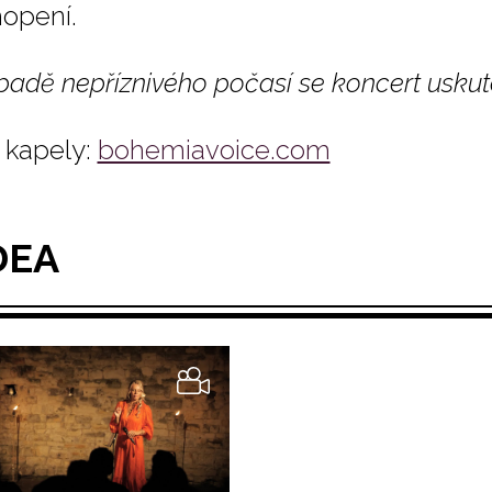
opení.
padě nepříznivého počasí se koncert uskute
kapely:
bohemiavoice.com
DEA