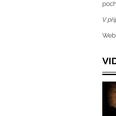
poch
V pří
Web 
VI