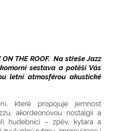
Z ON THE ROOF. Na střeše Jazz
 komorní sestava a potěší Vás
ou letní atmosférou akustické
í, které propojuje jemnost
zzu, akordeonovou nostalgií a
ři hudebníci – zpěv, kytara a
í zvuk plný rytmu, improvizace i