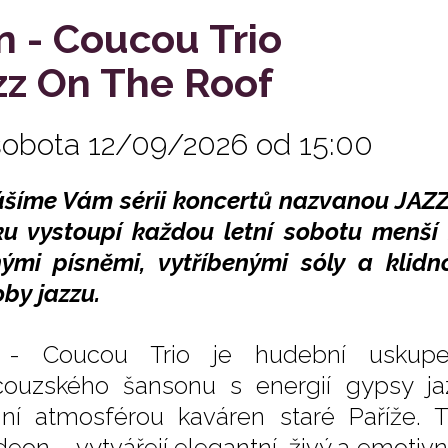
in - Coucou Trio
zz On The Roof
sobota 12/09/2026 od 15:00
ášíme Vám sérii koncertů nazvanou JAZ
u vystoupí každou letní sobotu menší
ými písněmi, vytříbenými sóly a klidn
by jazzu.
n - Coucou Trio je hudební uskupen
couzského šansonu s energií gypsy ja
mní atmosférou kaváren staré Paříže. T
deon – vytvářejí elegantní, živý a emotivn