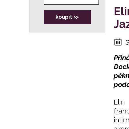
El
koupit >>
Ja
Přin
Dock
pěkn
podo
Eli
fran
inti
akor