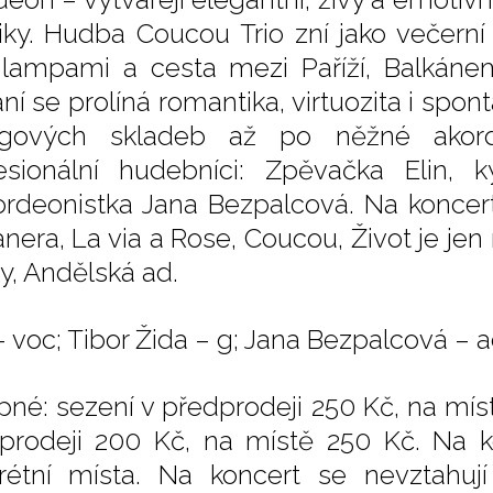
iky. Hudba Coucou Trio zní jako večerní
lampami a cesta mezi Paříží, Balkáne
ní se prolíná romantika, virtuozita i sp
ngových skladeb až po něžné akorde
esionální hudebníci: Zpěvačka Elin, 
ordeonistka Jana Bezpalcová. Na koncert
nera, La via a Rose, Coucou, Život je j
y, Andělská ad.
– voc; Tibor Žida – g; Jana Bezpalcová – a
pné: sezení v předprodeji 250 Kč, na mís
prodeji 200 Kč, na místě 250 Kč. Na 
rétní místa. Na koncert se nevztahuj