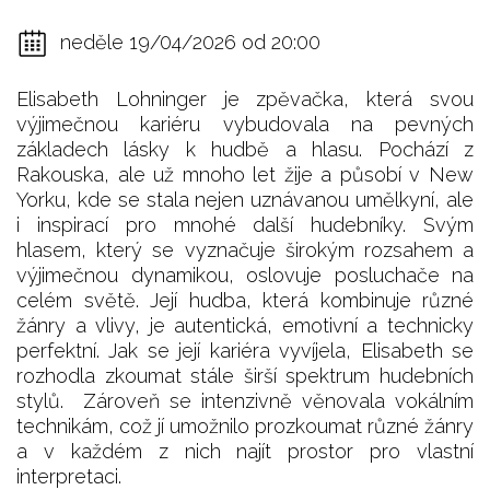
neděle 19/04/2026 od 20:00
Elisabeth Lohninger je zpěvačka, která svou
výjimečnou kariéru vybudovala na pevných
základech lásky k hudbě a hlasu. Pochází z
Rakouska, ale už mnoho let žije a působí v New
Yorku, kde se stala nejen uznávanou umělkyní, ale
i inspirací pro mnohé další hudebníky. Svým
hlasem, který se vyznačuje širokým rozsahem a
výjimečnou dynamikou, oslovuje posluchače na
celém světě. Její hudba, která kombinuje různé
žánry a vlivy, je autentická, emotivní a technicky
perfektní. Jak se její kariéra vyvíjela, Elisabeth se
rozhodla zkoumat stále širší spektrum hudebních
stylů. Zároveň se intenzivně věnovala vokálním
technikám, což jí umožnilo prozkoumat různé žánry
a v každém z nich najít prostor pro vlastní
interpretaci.