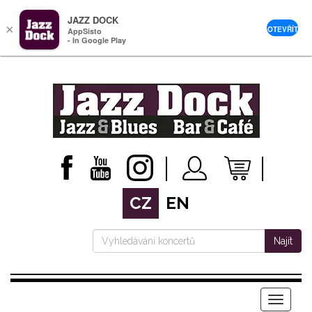
JAZZ DOCK
×
OTEVŘÍT
AppSisto
- In Google Play
CZ
EN
Najít
Menu