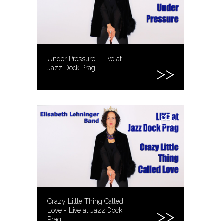
Under Pressure - Live at
Jazz Dock Prag
Crazy Little Thing Called
Love - Live at Jazz Dock
Prag