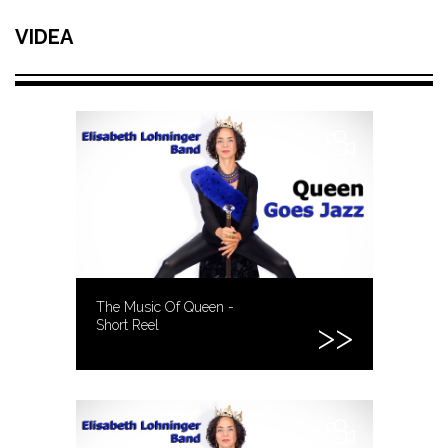
VIDEA
The Music Of Queen -
Short Reel