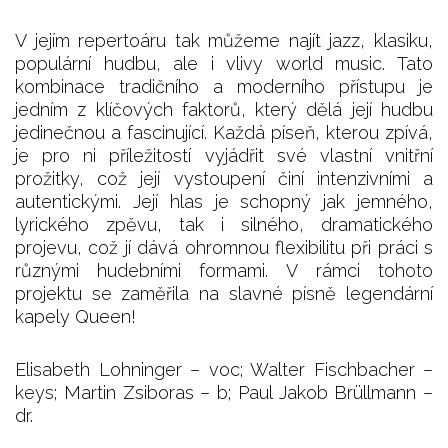
V jejím repertoáru tak můžeme najít jazz, klasiku,
populární hudbu, ale i vlivy world music. Tato
kombinace tradičního a moderního přístupu je
jedním z klíčových faktorů, který dělá její hudbu
jedinečnou a fascinující. Každá píseň, kterou zpívá,
je pro ni příležitostí vyjádřit své vlastní vnitřní
prožitky, což její vystoupení činí intenzivními a
autentickými. Její hlas je schopný jak jemného,
lyrického zpěvu, tak i silného, dramatického
projevu, což jí dává ohromnou flexibilitu při práci s
různými hudebními formami. V rámci tohoto
projektu se zaměřila na slavné písně legendární
kapely Queen!
Elisabeth Lohninger – voc; Walter Fischbacher –
keys; Martin Zsiboras – b; Paul Jakob Brüllmann –
dr.