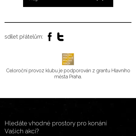
sdílet přátelům:
Celoroční provoz klubu je podporován z grantu Hlavního
města Praha.
Hledáte vhodné prostory pro konání
Vašich akcí?