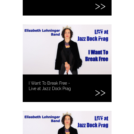
I Want To Break Free -
Live at Jazz Dock Prag