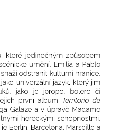
idu, které jedinečným způsobem
 scénické umění. Emilia a Pablo
aží odstranit kulturní hranice.
jako univerzální jazyk, který jim
ků, jako je joropo, bolero či
 Jejich první album
Territorio de
iega Galaze a v úpravě Madame
 silnými hereckými schopnostmi.
e Berlín, Barcelona, Marseille a