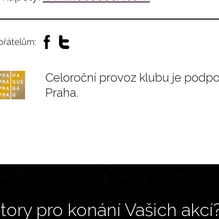
 přátelům:
Celoroční provoz klubu je podp
Praha.
ory pro konání Vašich akcí