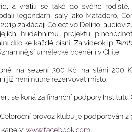
id, a vrátili se také do svého rodiště
odali legendární sály jako Matadero, C
2019 zakládají Colectivo Delirio, audioviz
jejich hudebnímu projektu plnohodnot
lní dílo ke každé písni. Za videoklip
Temb
ýznamnější umělecké ocenění v Chile.
pné: na sezení 300 Kč, na stání 200 K
ní již není nutné rezervovat místo.
ert se koná za finanční podpory Institutu
Celoroční provoz klubu je podporován z
kapely:
www.facebook.com