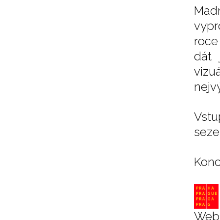
Madr
vypr
roce 
dát 
vizuá
nejv
Vstu
seze
Konc
Web 