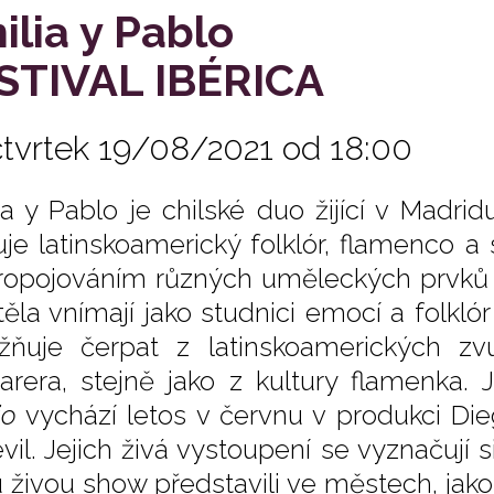
ilia y Pablo
STIVAL IBÉRICA
čtvrtek 19/08/2021 od 18:00
ia y Pablo je chilské duo žijící v Madr
uje latinskoamerický folklór, flamenco a
ropojováním různých uměleckých prvků sn
ěla vnímají jako studnici emocí a folklór 
ňuje čerpat z latinskoamerických zvu
arera, stejně jako z kultury flamenka.
io
vychází letos v červnu v produkci D
vil. Jejich živá vystoupení se vyznačují
 živou show představili ve městech, jako j