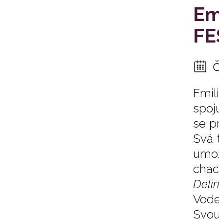
Em
FE
Emil
spoj
se p
Svá t
umož
chac
Delir
Vode
Svou