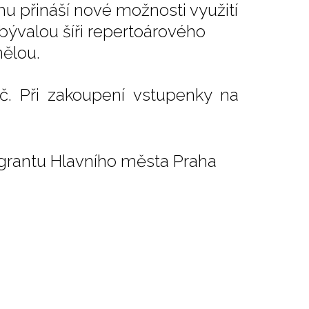
mu přináší nové možnosti využití
ývalou šíři repertoárového
nělou.
č. Při zakoupení vstupenky na
 grantu Hlavního města Praha