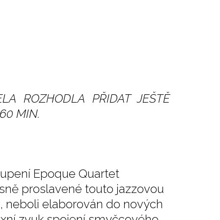
LA ROZHODLA PŘIDAT JEŠTĚ
60 MIN.
kupení Epoque Quartet
ísně proslavené touto jazzovou
n, neboli elaborován do nových
exní zvuk spojení smyčcového