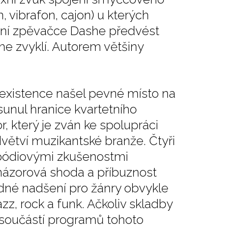
 vibrafon, cajon) u kterých
ední zpěvačce Dashe předvést
me zvyklí. Autorem většiny
 existence našel pevné místo na
unul hranice kvartetního
r, který je zván ke spolupráci
větví muzikantské branže. Čtyři
i pódiovými zkušenostmi
 názorová shoda a příbuznost
né nadšení pro žánry obvykle
z, rock a funk. Ačkoliv skladby
ou součástí programů tohoto