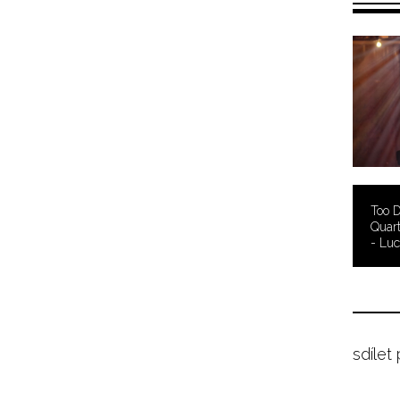
Too 
Quart
- Luc
sdílet