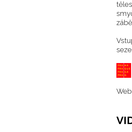
těle
smyč
zábě
Vstu
seze
Web 
VI