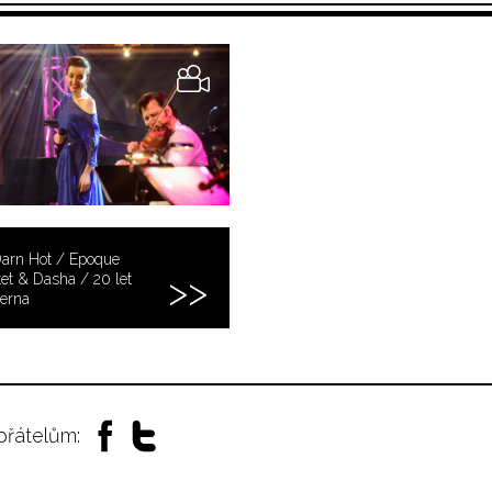
Darn Hot / Epoque
et & Dasha / 20 let
erna
 přátelům: