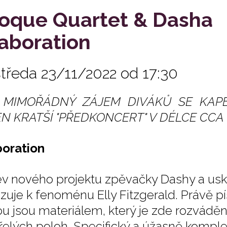
oque Quartet & Dasha
laboration
středa 23/11/2022 od 17:30
 MIMOŘÁDNÝ ZÁJEM DIVÁKŮ SE KAPE
N KRATŠÍ "PŘEDKONCERT" V DÉLCE CCA 
boration
v nového projektu zpěvačky Dashy a us
zuje k fenoménu Elly Fitzgerald. Právě p
ou jsou materiálem, který je zde rozvádě
řelých poloh. Specifický a úžasně kompl