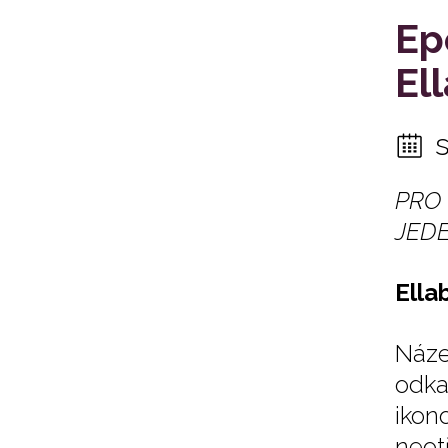
Ep
El
PRO
JEDE
Ella
Náze
odka
ikon
neot