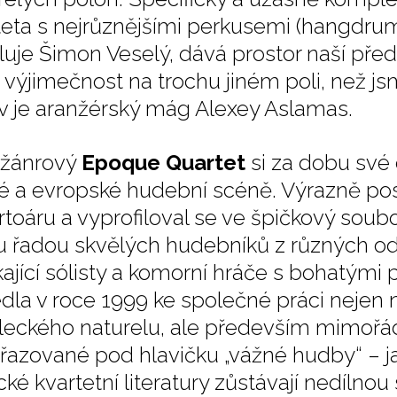
teta s nejrůznějšími perkusemi (hangdrum,
luje Šimon Veselý, dává prostor naší př
 výjimečnost na trochu jiném poli, než js
v je aranžérský mág Alexey Aslamas.
ižánrový
Epoque Quartet
si za dobu své
é a evropské hudební scéně. Výrazně pos
toáru a vyprofiloval se ve špičkový soubo
u řadou skvělých hudebníků z různých od
kající sólisty a komorní hráče s bohatým
edla v roce 1999 ke společné práci nejen
eckého naturelu, ale především mimořád
řazované pod hlavičku „vážné hudby“ – jaz
ické kvartetní literatury zůstávají nedíln