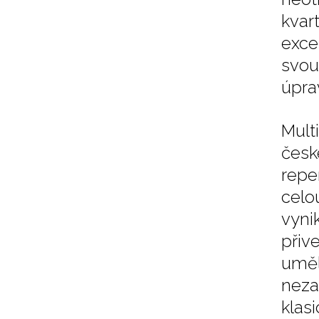
kvar
exce
svou
úpra
Mult
česk
reper
celo
vyni
přiv
uměl
neza
klas