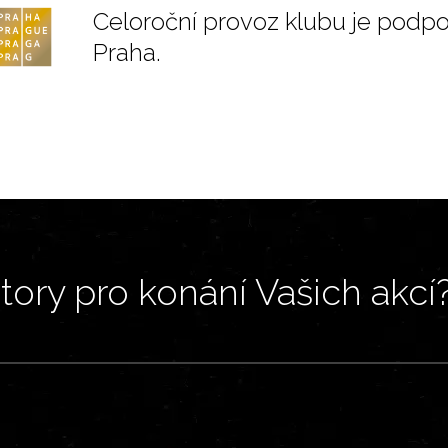
Celoroční provoz klubu je podp
Praha.
ory pro konání Vašich akcí