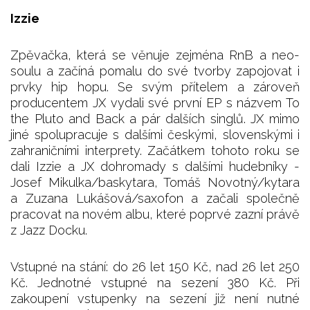
Izzie
Zpěvačka, která se věnuje zejména RnB a neo-
soulu a začíná pomalu do své tvorby zapojovat i
prvky hip hopu. Se svým přítelem a zároveň
producentem JX vydali své první EP s názvem To
the Pluto and Back a pár dalších singlů. JX mimo
jiné spolupracuje s dalšími českými, slovenskými i
zahraničními interprety. Začátkem tohoto roku se
dali Izzie a JX dohromady s dalšími hudebníky -
Josef Mikulka/baskytara, Tomáš Novotný/kytara
a Zuzana Lukášová/saxofon a začali společně
pracovat na novém albu, které poprvé zazní právě
z Jazz Docku.
Vstupné na stání: do 26 let 150 Kč, nad 26 let 250
Kč. Jednotné vstupné na sezení 380 Kč. Při
zakoupení vstupenky na sezení již není nutné