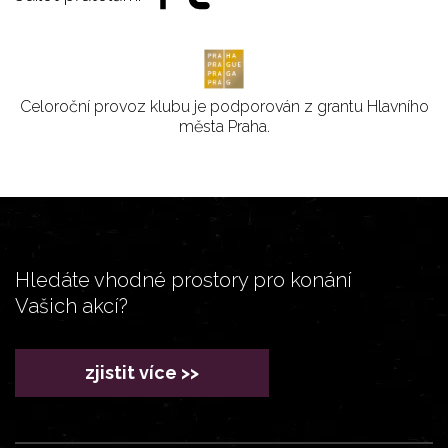
Celoroční provoz klubu je podporován z grantu Hlavního
města Praha.
Hledáte vhodné prostory pro konání
Vašich akcí?
zjistit více >>