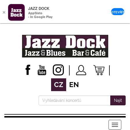
JAZZ DOCK
×
OTEVŘÍT
AppSisto
- In Google Play
CZ
EN
Najít
Menu