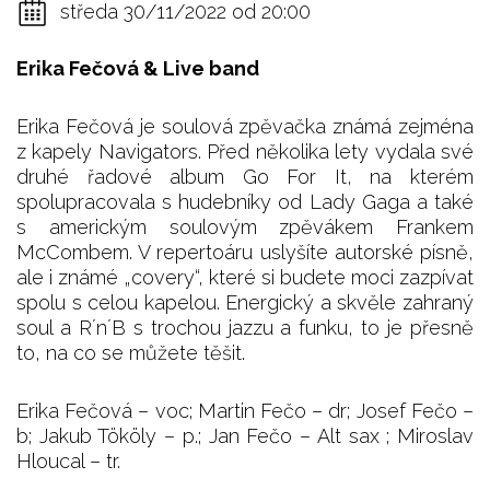
středa 30/11/2022 od 20:00
Erika Fečová & Live band
Erika Fečová je soulová zpěvačka známá zejména
z kapely Navigators. Před několika lety vydala své
druhé řadové album Go For It, na kterém
spolupracovala s hudebníky od Lady Gaga a také
s americkým soulovým zpěvákem Frankem
McCombem. V repertoáru uslyšíte autorské písně,
ale i známé „covery“, které si budete moci zazpívat
spolu s celou kapelou. Energický a skvěle zahraný
soul a R´n´B s trochou jazzu a funku, to je přesně
to, na co se můžete těšit.
Erika Fečová – voc; Martin Fečo – dr; Josef Fečo –
b; Jakub Tököly – p.; Jan Fečo – Alt sax ; Miroslav
Hloucal – tr.