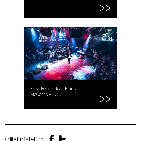
Erika Fečová feat. Frank
McComb - YOU
sdílet přátelům: