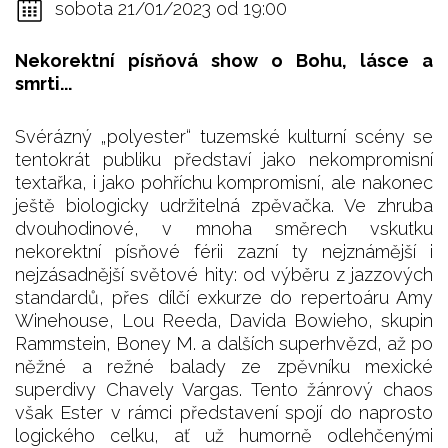
sobota 21/01/2023 od 19:00
Nekorektní pís
ň
ová show o Bohu, lásce a
smrti...
Svérázný „polyester“ tuzemské kulturní scény se
tentokrát publiku představí jako nekompromisní
textařka, i jako pohříchu kompromisní, ale nakonec
ještě biologicky udržitelná zpěvačka. Ve zhruba
dvouhodinové, v mnoha směrech vskutku
nekorektní písňové férii zazní ty nejznámější i
nejzásadnější světové hity: od výběru z jazzových
standardů, přes dílčí exkurze do repertoáru Amy
Winehouse, Lou Reeda, Davida Bowieho, skupin
Rammstein, Boney M. a dalších superhvězd, až po
něžné a režné balady ze zpěvníku mexické
superdivy Chavely Vargas. Tento žánrový chaos
však Ester v rámci představení spojí do naprosto
logického celku, ať už humorně odlehčenými