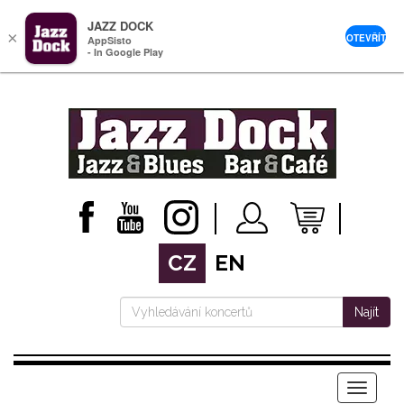
JAZZ DOCK
×
OTEVŘÍT
AppSisto
- In Google Play
CZ
EN
Najít
Menu