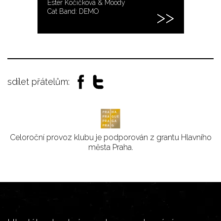
Ester Kočičková & Moody
Cat Band: DEMO
sdílet přátelům:
Celoroční provoz klubu je podporován z grantu Hlavního
města Praha.