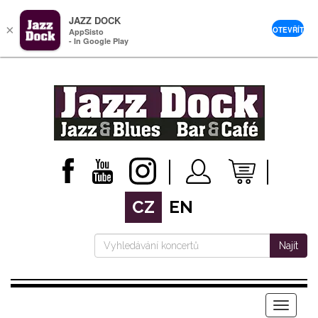
JAZZ DOCK
×
OTEVŘÍT
AppSisto
- In Google Play
CZ
EN
Najít
Menu