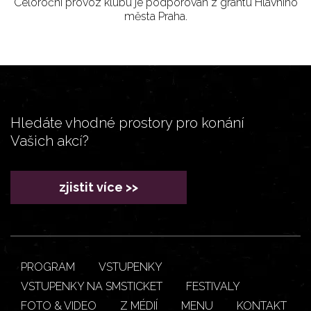
Celoroční provoz klubu je podporován z grantu Hlavního
města Praha.
Hledáte vhodné prostory pro konání
Vašich akcí?
zjistit více >>
PROGRAM
VSTUPENKY
VSTUPENKY NA SMSTICKET
FESTIVALY
FOTO & VIDEO
Z MÉDIÍ
MENU
KONTAKT