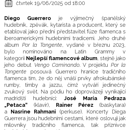
čtvrtek 19/06/2025 od 18:00
Diego Guerrero
je výjimečný španělský
hudebník, zpěvák, kytarista a producent, který se
etabloval jako přední představitel fúze flamenca s
iberoamerickými hudebními tradicemi. Jeho druhé
album
Por la Tangente
, vydané v březnu 2023,
bylo nominováno na Latin Grammy v
kategorii
Nejlepší flamencové album
, stejně jako
jeho debut
Vengo Caminando
. V projektu
Por la
Tangente
posouvá Guerrero hranice tradičního
flamenca tím, že do něj vnáší prvky afrokubánské
rumby, timby a jazzu, čímž vytváří jedinečný
zvukový svět. Na pódiu ho doprovázejí vynikající
madridští hudebníci:
José María Pedraza
„Petaca“
(klavír),
Rainer Pérez
(baskytara)
a
Nasrine Rahmani
(perkuse). Koncerty Diega
Guerrera jsou hudebními cestami, které oslovují jak
milovníky tradičního flamenca, tak příznivce