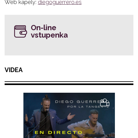
Web kapely:
diegoguerrero.es
On-line
vstupenka
VIDEA