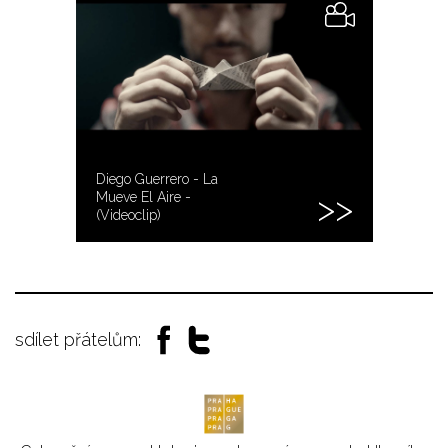
Diego Guerrero - La
Mueve El Aire -
(Videoclip)
sdílet přátelům: