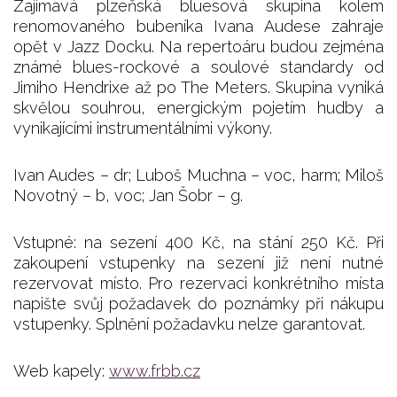
Zajímavá plzeňská bluesová skupina kolem
renomovaného bubeníka Ivana Audese zahraje
opět v Jazz Docku. Na repertoáru budou zejména
známé blues-rockové a soulové standardy od
Jimiho Hendrixe až po The Meters. Skupina vyniká
skvělou souhrou, energickým pojetím hudby a
vynikajícími instrumentálními výkony.
Ivan Audes – dr; Luboš Muchna – voc, harm; Miloš
Novotný – b, voc; Jan Šobr – g.
Vstupné: na sezení 400 Kč, na stání 250 Kč. Při
zakoupení vstupenky na sezení již není nutné
rezervovat místo. Pro rezervaci konkrétního místa
napište svůj požadavek do poznámky při nákupu
vstupenky. Splnění požadavku nelze garantovat.
Web kapely:
www.frbb.cz