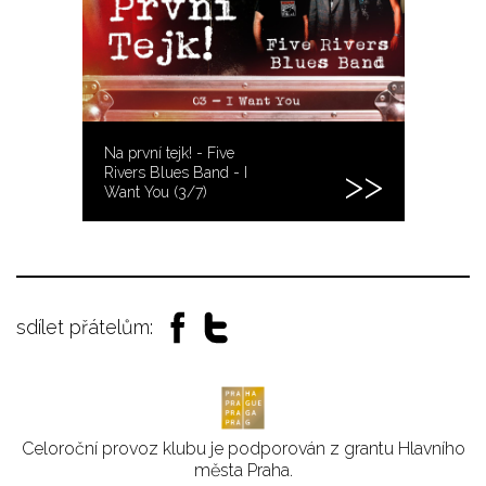
Na první tejk! - Five
Rivers Blues Band - I
Want You (3/7)
sdílet přátelům:
Celoroční provoz klubu je podporován z grantu Hlavního
města Praha.