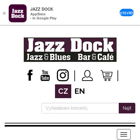
JAZZ DOCK
×
OTEVŘÍT
AppSisto
- In Google Play
CZ
EN
Najít
Menu