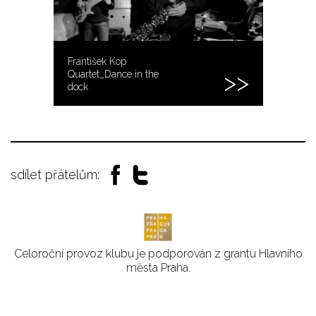
František Kop
Quartet_Dance in the
dock
sdílet přátelům:
Celoroční provoz klubu je podporován z grantu Hlavního
města Praha.