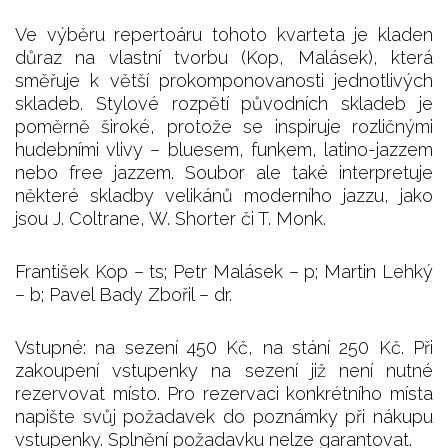
Ve výběru repertoáru tohoto kvarteta je kladen
důraz na vlastní tvorbu (Kop, Malásek), která
směřuje k větší prokomponovanosti jednotlivých
skladeb. Stylové rozpětí původních skladeb je
poměrně široké, protože se inspiruje rozličnými
hudebními vlivy – bluesem, funkem, latino-jazzem
nebo free jazzem. Soubor ale také interpretuje
některé skladby velikánů moderního jazzu, jako
jsou J. Coltrane, W. Shorter či T. Monk.
František Kop – ts; Petr Malásek – p; Martin Lehký
– b; Pavel Bady Zbořil – dr.
Vstupné: na sezení 450 Kč, na stání 250 Kč. Při
zakoupení vstupenky na sezení již není nutné
rezervovat místo. Pro rezervaci konkrétního místa
napište svůj požadavek do poznámky při nákupu
vstupenky. Splnění požadavku nelze garantovat.