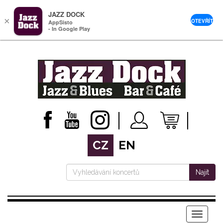
JAZZ DOCK
×
OTEVŘÍT
AppSisto
- In Google Play
CZ
EN
Najít
Menu