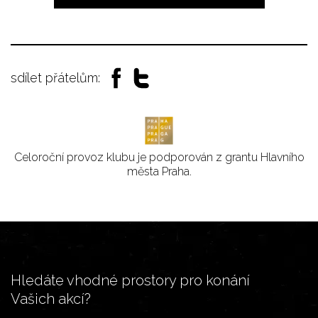
sdílet přátelům:
Celoroční provoz klubu je podporován z grantu Hlavního
města Praha.
Hledáte vhodné prostory pro konání
Vašich akcí?