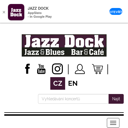
JAZZ DOCK
×
OTEVŘÍT
AppSisto
- In Google Play
CZ
EN
Najít
Menu