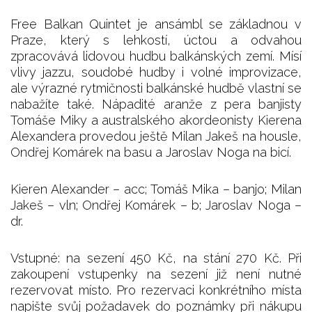
Free Balkan Quintet je ansámbl se základnou v
Praze, který s lehkostí, úctou a odvahou
zpracovává lidovou hudbu balkánských zemí. Mísí
vlivy jazzu, soudobé hudby i volné improvizace,
ale výrazné rytmičnosti balkánské hudbě vlastní se
nabažíte také. Nápadité aranže z pera banjisty
Tomáše Miky a australského akordeonisty Kierena
Alexandera provedou ještě Milan Jakeš na housle,
Ondřej Komárek na basu a Jaroslav Noga na bicí.
Kieren Alexander – acc; Tomáš Mika – banjo; Milan
Jakeš – vln; Ondřej Komárek – b; Jaroslav Noga –
dr.
Vstupné: na sezení 450 Kč, na stání 270 Kč. Při
zakoupení vstupenky na sezení již není nutné
rezervovat místo. Pro rezervaci konkrétního místa
napište svůj požadavek do poznámky při nákupu