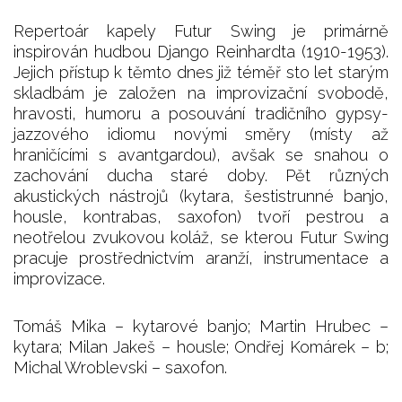
Repertoár kapely Futur Swing je primárně
inspirován hudbou Django Reinhardta (1910-1953).
Jejich přístup k těmto dnes již téměř sto let starým
skladbám je založen na improvizační svobodě,
hravosti, humoru a posouvání tradičního gypsy-
jazzového idiomu novými směry (místy až
hraničícími s avantgardou), avšak se snahou o
zachování ducha staré doby. Pět různých
akustických nástrojů (kytara, šestistrunné banjo,
housle, kontrabas, saxofon) tvoří pestrou a
neotřelou zvukovou koláž, se kterou Futur Swing
pracuje prostřednictvím aranží, instrumentace a
improvizace.
Tomáš Mika – kytarové banjo; Martin Hrubec –
kytara; Milan Jakeš – housle; Ondřej Komárek – b;
Michal Wroblevski – saxofon.