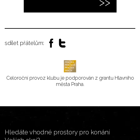
sdílet přátelům:
Celoroční provoz klubu je podporován z grantu Hlavního
města Praha.
Hledáte vhodné prostory pro konání