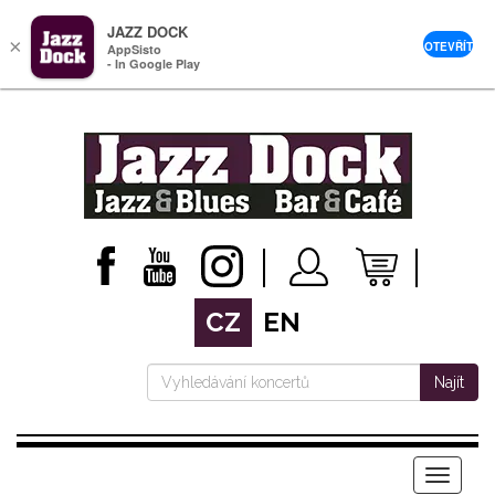
JAZZ DOCK
×
OTEVŘÍT
AppSisto
- In Google Play
CZ
EN
Najít
Menu