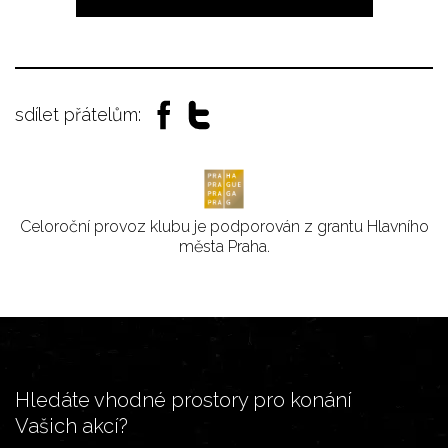
sdílet přátelům:
Celoroční provoz klubu je podporován z grantu Hlavního
města Praha.
Hledáte vhodné prostory pro konání
Vašich akcí?