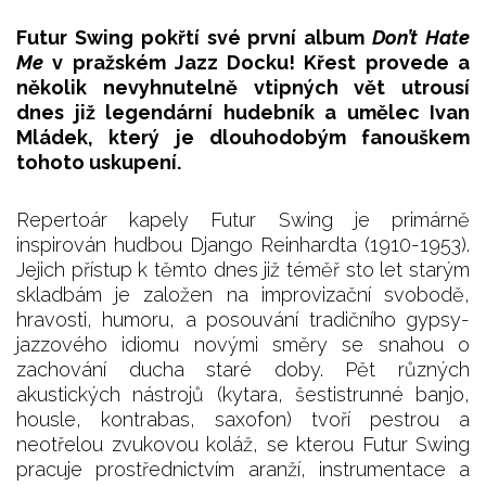
Futur Swing pokřtí své první album
Don’t Hate
Me
v pražském Jazz Docku! Křest provede a
několik nevyhnutelně vtipných vět utrousí
dnes již legendární hudebník a umělec Ivan
Mládek, který je dlouhodobým fanouškem
tohoto uskupení.
Repertoár kapely Futur Swing je primárně
inspirován hudbou Django Reinhardta (1910-1953).
Jejich přístup k těmto dnes již téměř sto let starým
skladbám je založen na improvizační svobodě,
hravosti, humoru, a posouvání tradičního gypsy-
jazzového idiomu novými směry se snahou o
zachování ducha staré doby. Pět různých
akustických nástrojů (kytara, šestistrunné banjo,
housle, kontrabas, saxofon) tvoří pestrou a
neotřelou zvukovou koláž, se kterou Futur Swing
pracuje prostřednictvím aranží, instrumentace a