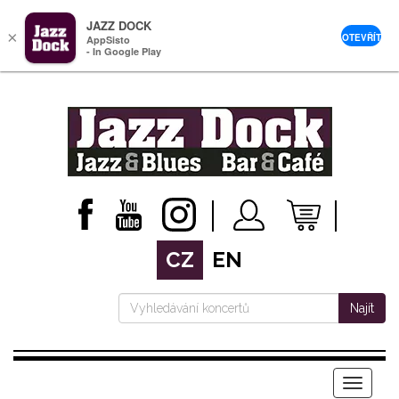
JAZZ DOCK
×
OTEVŘÍT
AppSisto
- In Google Play
CZ
EN
Najít
Menu