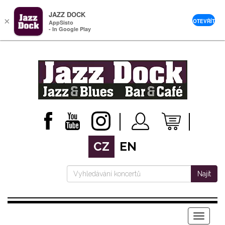
JAZZ DOCK
×
OTEVŘÍT
AppSisto
- In Google Play
CZ
EN
Najít
Menu