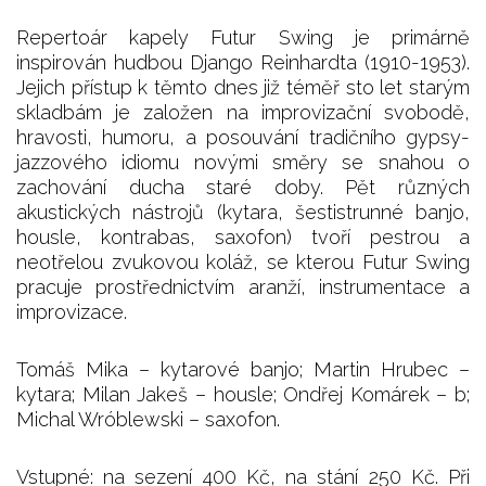
Repertoár kapely Futur Swing je primárně
inspirován hudbou Django Reinhardta (1910-1953).
Jejich přístup k těmto dnes již téměř sto let starým
skladbám je založen na improvizační svobodě,
hravosti, humoru, a posouvání tradičního gypsy-
jazzového idiomu novými směry se snahou o
zachování ducha staré doby. Pět různých
akustických nástrojů (kytara, šestistrunné banjo,
housle, kontrabas, saxofon) tvoří pestrou a
neotřelou zvukovou koláž, se kterou Futur Swing
pracuje prostřednictvím aranží, instrumentace a
improvizace.
Tomáš Mika – kytarové banjo; Martin Hrubec –
kytara; Milan Jakeš – housle; Ondřej Komárek – b;
Michal Wróblewski – saxofon.
Vstupné: na sezení 400 Kč, na stání 250 Kč. Při