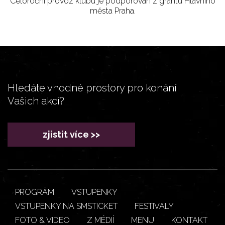
Celoroční provoz klubu je podporován z grantu Hlavního
města Praha.
Hledáte vhodné prostory pro konání
Vašich akcí?
zjistit více >>
PROGRAM
VSTUPENKY
VSTUPENKY NA SMSTICKET
FESTIVALY
FOTO & VIDEO
Z MÉDIÍ
MENU
KONTAKT