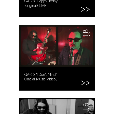
GA-20 "Happy Today"
(original) LIVE
GA-20 "I Don't Mind" [
Official Music Video ]