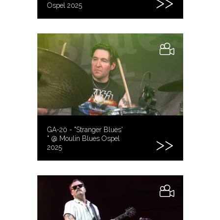
Ospel 2025
GA-20 - "Stranger Blues'
" @ Moulin Blues Ospel
2025