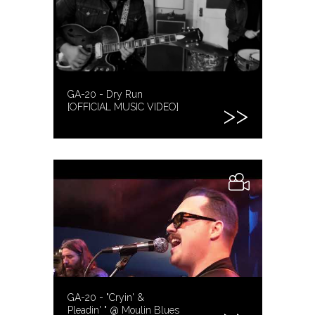
GA-20 - Dry Run
[OFFICIAL MUSIC VIDEO]
GA-20 - "Cryin' &
Pleadin' " @ Moulin Blues