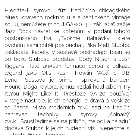
Hledáte-li syrovou fúzi tradičního chicagského
blues, dravého rock’n’rollu a autentického vintage
soulu, nemůžete minout GA-20. 30. září 2026 zažije
Jazz Dock návrat ke kořenům v podání tohoto
bostonského tria. „Tvoříme nahrávky, které
bychom sami chtěli poslouchat,“ říká Matt Stubbs,
zakladatel kapely. V sestavě postrádající basu se
po boku Stubbse představí Cody Nilsen a Josh
Kiggans. Tato unikátní formace čerpá z odkazu
legend jako Otis Rush, Howlin’ Wolf či J.B.
Lenoir. Sestava je přímo inspirovaná bandem
Hound Doga Taylora, jemuž vzdali hold albem Try
It…You Might Like It! Přestože GA-20 používají
vintage nástroje, jejich energie je dravá a veskrze
současná. Místo moderních triků sází na tradiční
nahrávací techniky a syrový, „špinavý“
zvuk. „Soustředíme se na příběh, melodii a náladu,“
dodává Stubbs k jejich hudební vizi. Nenechte si