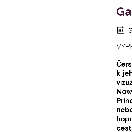
Ga
VYP
Čers
k je
vizu
Nowh
Prin
nebo
hop
cest