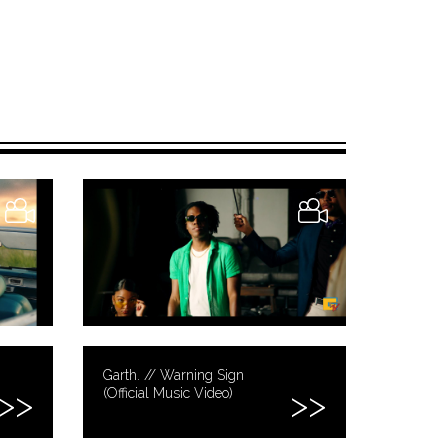
Garth. // Warning Sign
(Official Music Video)