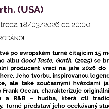
rth. (USA)
středa 18/03/2026 od 20:00
RODÁNO!
tvě po evropském turné čítajícím 15 m
ho albu
Good Taste, Garth.
(2025) se br
ální producent vrací na jaře 2026 do
ere. Jeho tvorbu, inspirovanou legenda
ce, ale také současnými hvězdami ja
 Frank Ocean, charakterizuje originální
u a R&B – hudba, která ctí tradic
y. Turné představí jeho očekávaný st