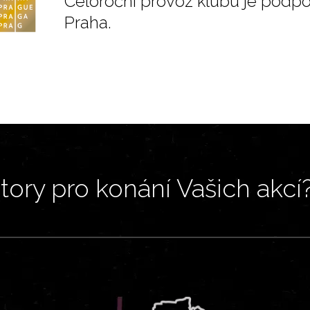
Celoroční provoz klubu je podp
Praha.
ory pro konání Vašich akcí