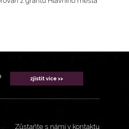
orován z grantu Hlavního města
?
zjistit více >>
Zůstaňte s námi v kontaktu