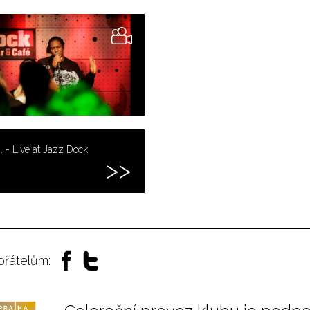
. - Live at Jazz Dock
 přátelům: