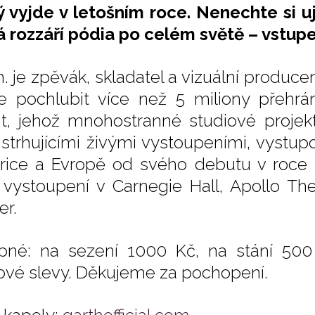
ý vyjde v letošním roce. Nenechte si u
á rozzáří pódia po celém světě – vstupen
h. je zpěvák, skladatel a vizuální produce
 pochlubit více než 5 miliony přehrán
nt, jehož mnohostranné studiové projek
 strhujícími živými vystoupeními, vystup
ice a Evropě od svého debutu v roce 20
í vystoupení v Carnegie Hall, Apollo Th
er.
pné: na sezení 1000 Kč, na stání 500
ové slevy. Děkujeme za pochopení.