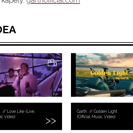
kapely:
garthofficial.com
DEA
. // Love Like (Live,
Garth. // Golden Light
ial Video)
(Official Music Video)