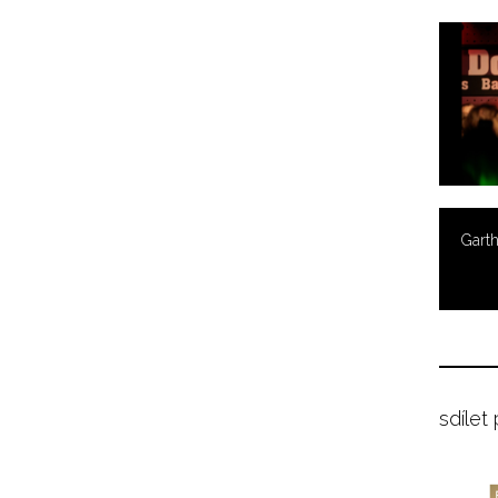
Garth
sdílet