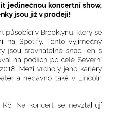
jít jedinečnou koncertní show,
ky jsou již v prodeji!
nt působící v Brooklynu, který se
í na Spotify. Tento výjimečný
ty jsou srovnatelné snad jen s
oval na pódiích po celé Severní
18. Mezi vrcholy jeho kariéry
eater a nedávno také v Lincoln
 Kč. Na koncert se nevztahují