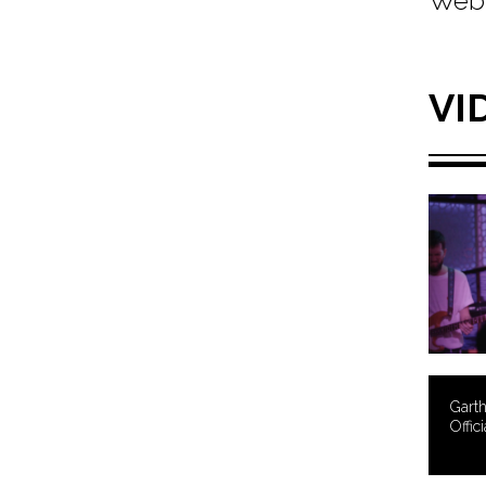
Web 
VI
Garth
Offic