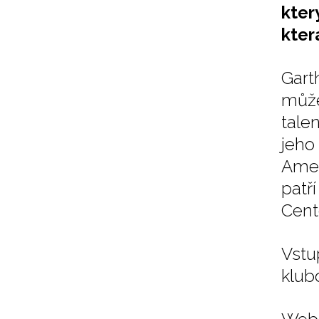
kter
kter
Gart
může
tale
jeho
Amer
patř
Cent
Vstu
klub