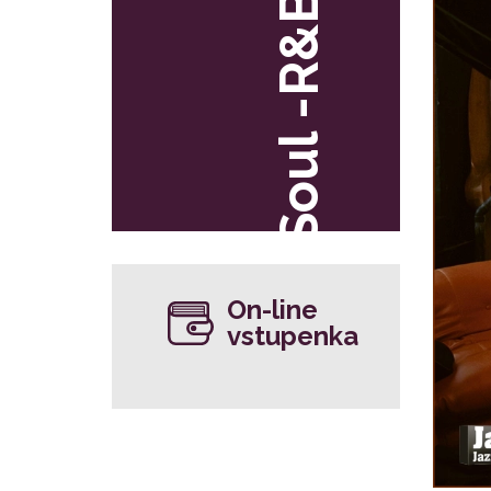
Soul -R&B
On-line
vstupenka