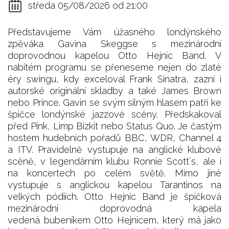
středa 05/08/2026 od 21:00
Představujeme Vám úžasného londýnského
zpěváka Gavina Skeggse s mezinárodní
doprovodnou kapelou Otto Hejnic Band. V
nabitém programu se přeneseme nejen do zlaté
éry swingu, kdy exceloval Frank Sinatra, zazní i
autorské originální skladby a také James Brown
nebo Prince. Gavin se svým silným hlasem patří ke
špičce londýnské jazzové scény. Předskakoval
před Pink, Limp Bizkit nebo Status Quo. Je častým
hostem hudebních pořadů BBC, WDR, Channel 4
a ITV. Pravidelně vystupuje na anglické klubové
scéně, v legendárním klubu Ronnie Scott´s, ale i
na koncertech po celém světě. Mimo jiné
vystupuje s anglickou kapelou Tarantinos na
velkých pódiích. Otto Hejnic Band je špičková
mezinárodní doprovodná kapela
vedená bubeníkem Otto Hejnicem, který má jako