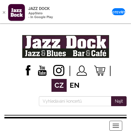
JAZZ DOCK
×
OTEVŘÍT
AppSisto
- In Google Play
CZ
EN
Najít
Menu