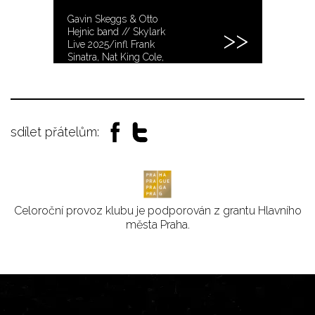
Gavin Skeggs & Otto
Hejnic band // Skylark
Live 2025/infl Frank
Sinatra, Nat King Cole,
Tony Bennett
sdílet přátelům:
Celoroční provoz klubu je podporován z grantu Hlavního
města Praha.