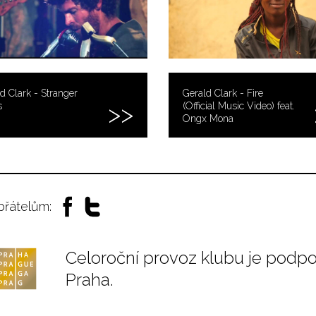
d Clark - Stranger
Gerald Clark - Fire
s
(Official Music Video) feat.
Ongx Mona
 přátelům:
Celoroční provoz klubu je podp
Praha.