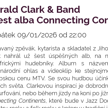
rald Clark & Band
est alba Connecting Co
pátek 09/01/2026 od 22:00
vaný zpěvák, kytarista a skladatel z Jih
k nahrál už šest úspěšných alb, na n
oafrickými hudebníky. Album s náz
národní ohlas a videoklip ke stejnoj
pskou cenu MTV. Se svou hudbou účinko
ch světa. Clarkovou inspirací je dobrodr
surfování, nebo během jízdy na koni po již
ecting Continents
, které bude v Jazz Do