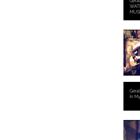
Gera
WATE
MUSI
Gera
In My