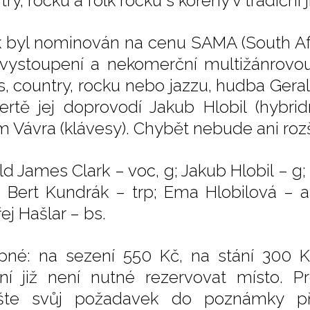
ry, rocku a folk rocku s kořeny v tradiční 
k byl nominován na cenu SAMA (South Afr
 vystoupení a nekomerční multižánrovo
s, country, rocku nebo jazzu, hudba Gera
ertě jej doprovodí Jakub Hlobil (hybridn
 Vávra (klávesy). Chybět nebude ani roz
ld James Clark – voc, g; Jakub Hlobil – g;
; Bert Kundrák – trp; Ema Hlobilová – a
ej Hašlar – bs.
pné: na sezení 550 Kč, na stání 300 K
ní již není nutné rezervovat místo. Pr
šte svůj požadavek do poznámky př