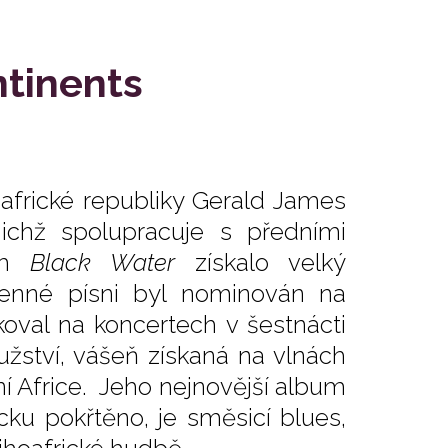
ntinents
oafrické republiky Gerald James
ichž spolupracuje s předními
vem
Black Water
získalo velký
menné písni byl nominován na
val na koncertech v šestnácti
užství, vášeň získaná na vlnách
ní Africe. Jeho nejnovější album
cku pokřtěno, je směsicí blues,