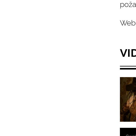
poža
Web 
VI