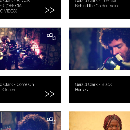
ld Clark - BLACK
Gerald Clark - The Man
R (OFFICIAL
Behind the Golden Voice
C VIDEO)
ld Clark - Come On
Gerald Clark - Black
 Kitchen
Horses