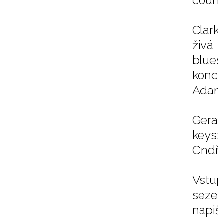
count
Clar
živá
blue
konc
Adam
Gera
keys
Ondř
Vstu
seze
napi