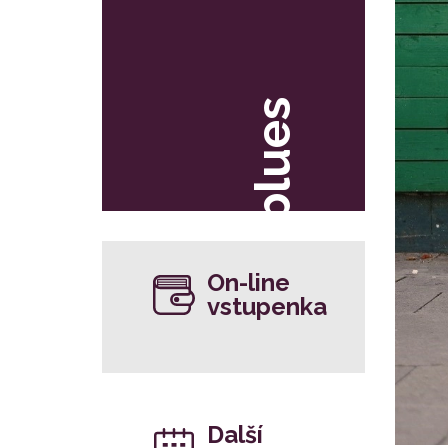
blues
On-line
vstupenka
Další