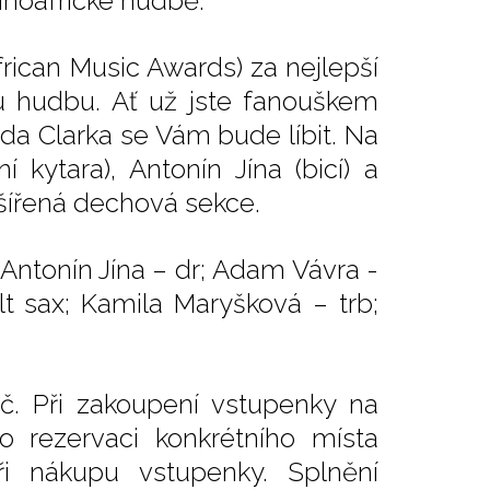
jihoafrické hudbě.
ican Music Awards) za nejlepší
u hudbu. Ať už jste fanouškem
lda Clarka se Vám bude líbit. Na
í kytara), Antonín Jína (bicí) a
šířená dechová sekce.
 Antonín Jína – dr; Adam Vávra -
lt sax; Kamila Maryšková – trb;
č. Při zakoupení vstupenky na
o rezervaci konkrétního místa
i nákupu vstupenky. Splnění