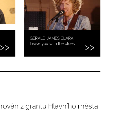
GERALD JAMES CLARK
Leave you with the blues
orován z grantu Hlavního města