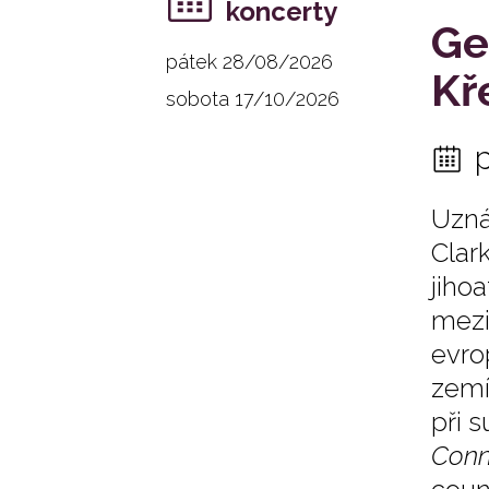
koncerty
Ge
pátek 28/08/2026
Kř
sobota 17/10/2026
Uzná
Clar
jih
mezi
evro
zemí
při 
Conn