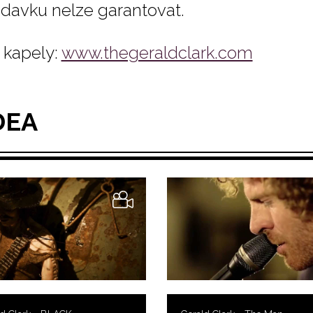
davku nelze garantovat.
kapely:
www.thegeraldclark.com
DEA