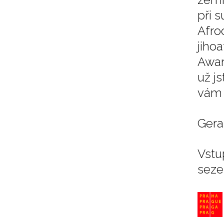
při 
Afro
jiho
Awar
už j
vám 
Geral
Vstu
seze