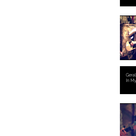
Gera
In My