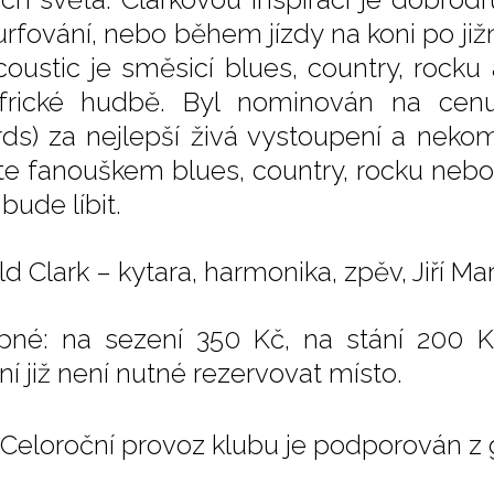
surfování, nebo během jízdy na koni po již
coustic je směsicí blues, country, rocku 
africké hudbě. Byl nominován na cen
ds) za nejlepší živá vystoupení a neko
ste fanouškem blues, country, rocku nebo
bude líbit.
d Clark – kytara, harmonika, zpěv, Jiří Mar
pné: na sezení 350 Kč, na stání 200 K
ní již není nutné rezervovat místo.
Celoroční provoz klubu je podporován z 