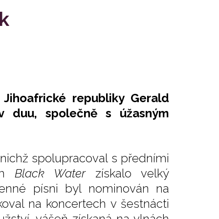
k
 Jihoafrické republiky Gerald
 v duu, společně s úžasným
a nichž spolupracoval s předními
vem
Black Water
získalo velký
menné písni byl nominován na
val na koncertech v šestnácti
užství, vášeň získaná na vlnách