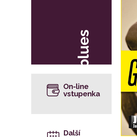
blues
On-line
vstupenka
Další