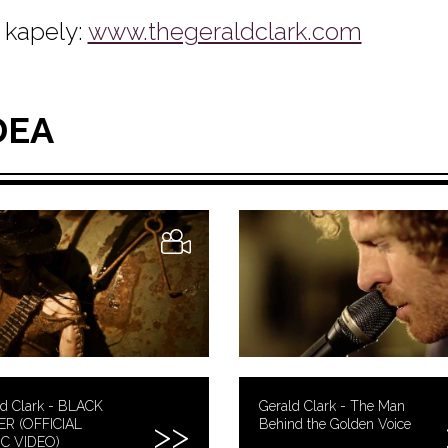
kapely:
www.thegeraldclark.com
DEA
ld Clark - BLACK
Gerald Clark - The Man
R (OFFICIAL
Behind the Golden Voice
C VIDEO)