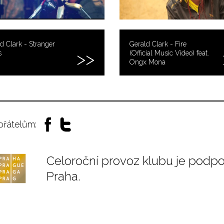
d Clark - Stranger
Gerald Clark - Fire
s
(Official Music Video) feat.
Ongx Mona
 přátelům:
Celoroční provoz klubu je podp
Praha.