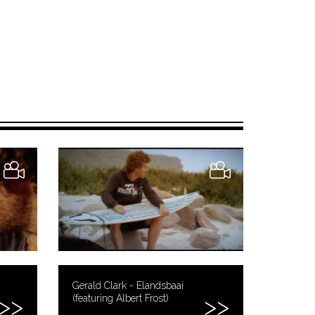
Gerald Clark - Elandsbaai
(featuring Albert Frost)