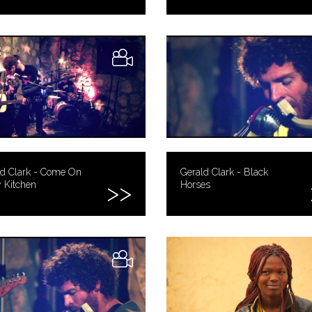
ld Clark - Come On
Gerald Clark - Black
 Kitchen
Horses