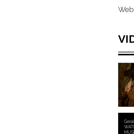
Web 
VI
Gera
WATE
MUSI