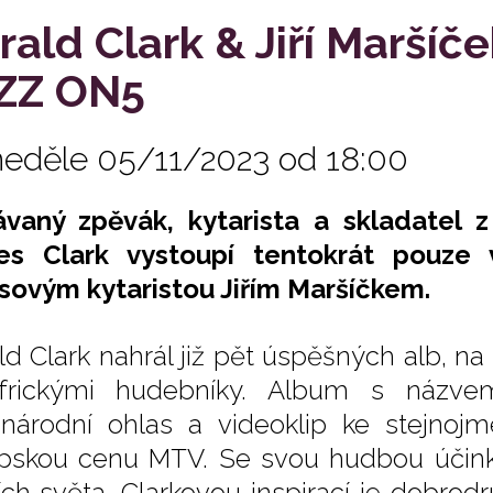
rald Clark & Jiří Maršíče
ZZ ON5
neděle 05/11/2023 od 18:00
vaný zpěvák, kytarista a skladatel z
es Clark vystoupí tentokrát pouze
sovým kytaristou Jiřím Maršíčkem.
ld Clark nahrál již pět úspěšných alb, n
oafrickými hudebníky. Album s náz
národní ohlas a videoklip ke stejnoj
pskou cenu MTV. Se svou hudbou účinko
ch světa. Clarkovou inspirací je dobrodr