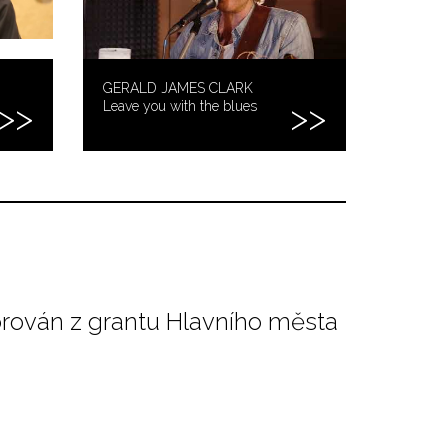
GERALD JAMES CLARK
Leave you with the blues
orován z grantu Hlavního města