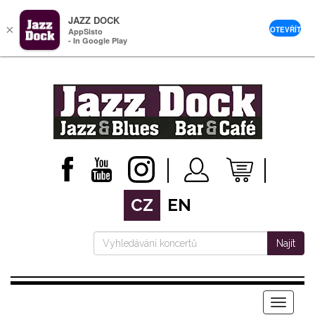
JAZZ DOCK
×
OTEVŘÍT
AppSisto
- In Google Play
CZ
EN
Najít
Menu