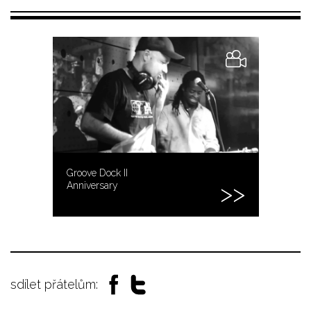
Groove Dock II
Anniversary
sdílet přátelům: