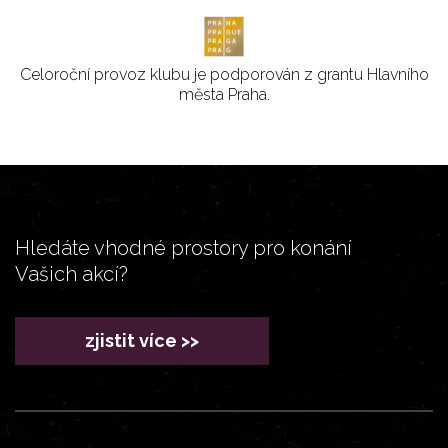
Celoroční provoz klubu je podporován z grantu Hlavního
města Praha.
Hledáte vhodné prostory pro konání
Vašich akcí?
zjistit více >>