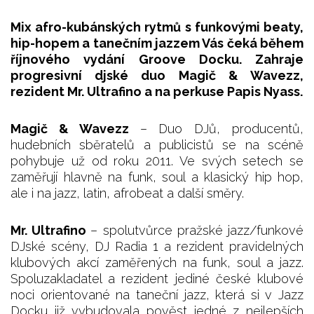
Mix afro-kubánských rytmů s funkovými beaty,
hip-hopem a tanečním jazzem Vás čeká během
říjnového vydání Groove Docku. Zahraje
progresivní djské duo Magič & Wavezz,
rezident Mr. Ultrafino a na perkuse Papis Nyass.
Magič & Wavezz
–
Duo DJů, producentů,
hudebních sběratelů a publicistů se na scéně
pohybuje už od roku 2011. Ve svých setech se
zaměřují hlavně na funk, soul a klasický hip hop,
ale i na jazz, latin, afrobeat a další směry.
Mr. Ultrafino
– spolutvůrce pražské jazz/funkové
DJské scény, DJ Radia 1 a rezident pravidelných
klubových akcí zaměřených na funk, soul a jazz.
Spoluzakladatel a rezident jediné české klubové
noci orientované na taneční jazz, která si v Jazz
Docku již vybudovala pověst jedné z nejlepších