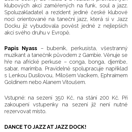
klubových akcí zaměřených na funk, soul a jazz.
Spoluzakladatel a rezident jediné české klubové
noci orientované na taneční jazz, která si v Jazz
Docku již vybudovala pověst jedné z nejlepších
akcí svého druhu v Evropě.
Papis Nyass
– bubeník, perkusista, všestranný
muzikant a tanečník původem z Gambie. Věnuje se
hře na africké perkuse – conga, bonga, djembe,
sabar, marimba. Pravidelně spolupracuje například
s Lenkou Dusilovou, Milošem Vacíkem, Ephraimem
Goldinem nebo Alanem Vitoušem.
Vstupné: na sezení 350 Kč, na stání 200 Kč. Při
zakoupení vstupenky na sezení již není nutné
rezervovat místo.
DANCE TO JAZZ AT JAZZ DOCK!