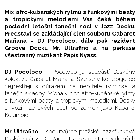
Mix afro-kubánských rytmů s funkovými beaty
a tropickými melodiemi Vás čeká během
poslední letošní taneční noci v Jazz Docku.
Představí se zakládající člen souboru Cabaret
Mañana – DJ Pocoloco, dále pak rezident
Groove Docku Mr. Ultrafino a na perkuse
všestranný muzikant Papis Nyass.
DJ Pocoloco
– Pocoloco je součástí DJského
kolektivu Cabaret Mañana. Své sety koncipuje co
nejpestřeji s důrazem na neotřelé rytmické a
taneční skladby. Míchá v nich afro-kubánské rytmy
s funkovými beaty a tropickými melodiemi. Desky
si vozí i ze svých cest po zemích jako Kuba či
Kolumbie.
Mr. Ultrafino
– spolutvůrce pražské jazz/funkové
DJské scény, DJ Rádia 1 a rezident pravidelných