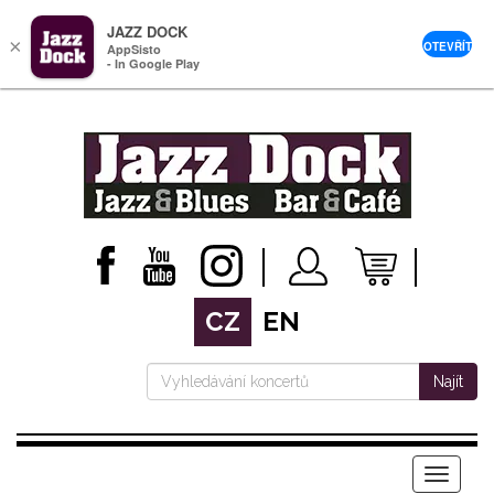
JAZZ DOCK
×
OTEVŘÍT
AppSisto
- In Google Play
CZ
EN
Najít
Menu