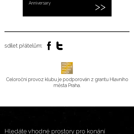
Anniversary
sdílet přátelům:
Celoroční provoz klubu je podporován z grantu Hlavního
města Praha.
Hledáte vhodné prostory pro konání