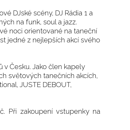
ové DJské scény, DJ Rádia 1 a
ch na funk, soul a jazz.
ové noci orientované na taneční
ěst jedné z nejlepších akcí svého
ů v Česku. Jako člen kapely
ch světových tanečních akcích,
national, JUSTE DEBOUT,
č. Při zakoupení vstupenky na