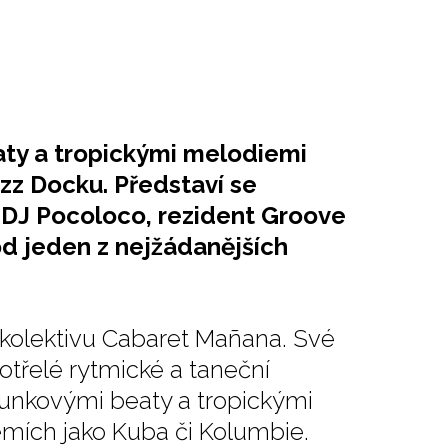
aty a tropickými melodiemi
zz Docku. Představí se
 DJ Pocoloco, rezident Groove
od jeden z nejžádanějších
 kolektivu Cabaret Mañana. Své
otřelé rytmické a taneční
funkovými beaty a tropickými
emích jako Kuba či Kolumbie.