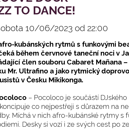
ZZ TO DANCE!
sobota 10/06/2023 od 22:00
afro-kubánských rytmů s funkovými be
čeká během červnové taneční noci v Ja
ádající člen souboru Cabaret Mañana –
u Mr. Ultrafino a jako rytmický doprov
usistů v Česku Mikikonga.
Pocoloco
– Pocoloco je součástí DJského
 koncipuje co nejpestřeji s důrazem na ne
dby. Míchá v nich afro-kubánské rytmy s 
diemi. Desky si vozí i ze svých cest po z