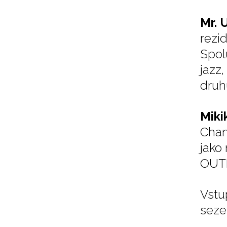
Mr. 
rezi
Spol
jazz
druh
Miki
Cham
jako
OUTB
Vstu
seze