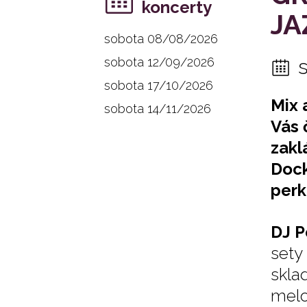
koncerty
JA
sobota 08/08/2026
sobota 12/09/2026
sobota 17/10/2026
Mix 
sobota 14/11/2026
Vás 
zakl
Dock
perk
DJ 
sety
skla
melo