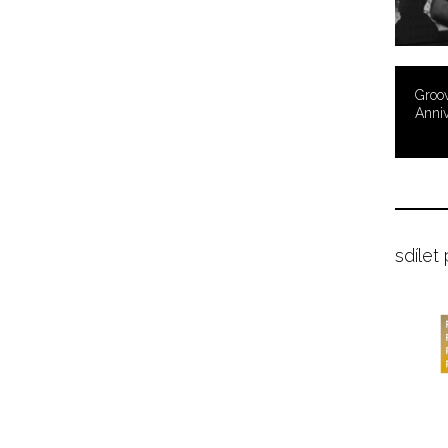
Groov
Anni
sdílet