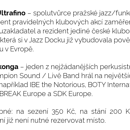
Ultrafino
– spolutvůrce pražské jazz/funk
dent pravidelných klubových akcí zaměřený
uzakladatel a rezident jediné české klub
, která si v Jazz Docku již vybudovala pov
u v Evropě.
konga
– jeden z nejžádanějších perkusist
pion Sound / Livě Band hrál na největší
 například IBE the Notorious, BOTY Inter
REAK Europe a SDK Europe.
pné: na sezení 350 Kč, na stání 200 K
ní již není nutné rezervovat místo.