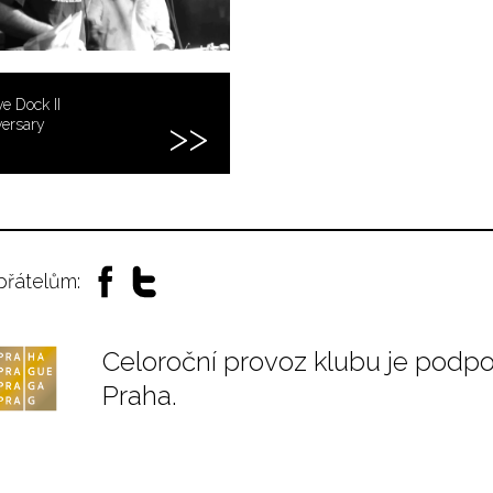
e Dock II
versary
 přátelům:
Celoroční provoz klubu je podp
Praha.