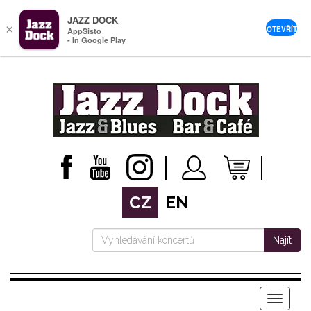
JAZZ DOCK
×
OTEVŘÍT
AppSisto
- In Google Play
CZ
EN
Najít
Menu