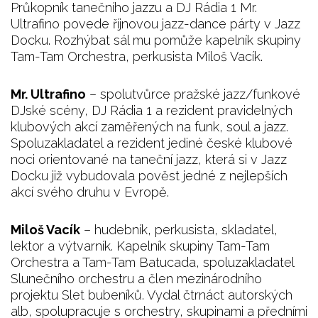
Průkopník tanečního jazzu a DJ Rádia 1 Mr.
Ultrafino povede říjnovou jazz-dance párty v Jazz
Docku. Rozhýbat sál mu pomůže kapelník skupiny
Tam-Tam Orchestra, perkusista Miloš Vacík.
Mr. Ultrafino
– spolutvůrce pražské jazz/funkové
DJské scény, DJ Rádia 1 a rezident pravidelných
klubových akcí zaměřených na funk, soul a jazz.
Spoluzakladatel a rezident jediné české klubové
noci orientované na taneční jazz, která si v Jazz
Docku již vybudovala pověst jedné z nejlepších
akcí svého druhu v Evropě.
Miloš Vacík
– hudebník, perkusista, skladatel,
lektor a výtvarník. Kapelník skupiny Tam-Tam
Orchestra a Tam-Tam Batucada, spoluzakladatel
Slunečního orchestru a člen mezinárodního
projektu Slet bubeníků. Vydal čtrnáct autorských
alb, spolupracuje s orchestry, skupinami a předními