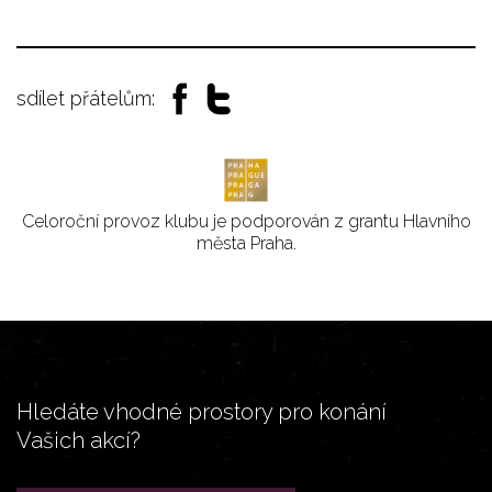
sdílet přátelům:
Celoroční provoz klubu je podporován z grantu Hlavního
města Praha.
Hledáte vhodné prostory pro konání
Vašich akcí?