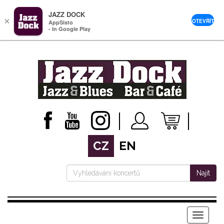
JAZZ DOCK
×
OTEVŘÍT
AppSisto
- In Google Play
CZ
EN
Najít
Menu