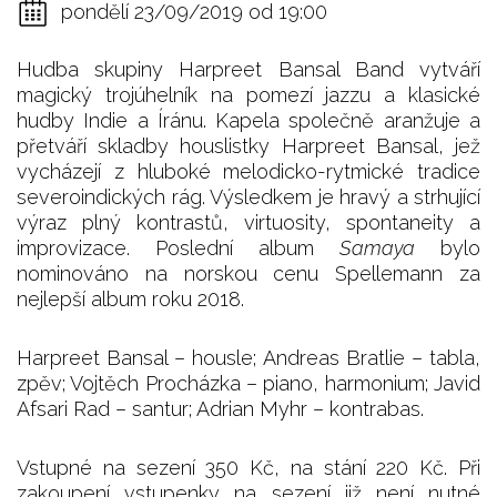
pondělí 23/09/2019 od 19:00
Hudba skupiny Harpreet Bansal Band vytváří
magický trojúhelník na pomezí jazzu a klasické
hudby Indie a Íránu. Kapela společně aranžuje a
přetváří skladby houslistky Harpreet Bansal, jež
vycházejí z hluboké melodicko-rytmické tradice
severoindických rág. Výsledkem je hravý a strhující
výraz plný kontrastů, virtuosity, spontaneity a
improvizace. Poslední album
Samaya
bylo
nominováno na norskou cenu Spellemann za
nejlepší album roku 2018.
Harpreet Bansal – housle; Andreas Bratlie – tabla,
zpěv; Vojtěch Procházka – piano, harmonium; Javid
Afsari Rad – santur; Adrian Myhr – kontrabas.
Vstupné na sezení 350 Kč, na stání 220 Kč. Při
zakoupení vstupenky na sezení již není nutné