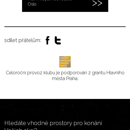
Oslo
sdílet přátelům:
Celoroční provoz klubu je podporován z grantu Hlavního
města Praha.
Hledáte vhodné prostory pro konání