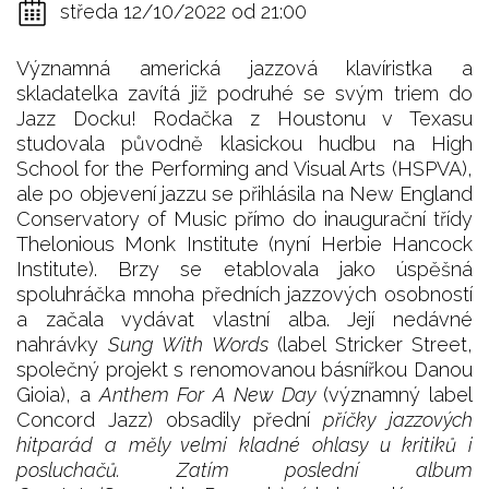
středa 12/10/2022 od 21:00
Významná americká jazzová klavíristka a
skladatelka zavítá již podruhé se svým triem do
Jazz Docku! Rodačka z Houstonu v Texasu
studovala původně klasickou hudbu na High
School for the Performing and Visual Arts (HSPVA),
ale po objevení jazzu se přihlásila na New England
Conservatory of Music přímo do inaugurační třídy
Thelonious Monk Institute (nyní Herbie Hancock
Institute). Brzy se etablovala jako úspěšná
spoluhráčka mnoha předních jazzových osobností
a začala vydávat vlastní alba. Její nedávné
nahrávky
Sung With Words
(label Stricker Street,
společný projekt s renomovanou básnířkou Danou
Gioia), a
Anthem For A New Day
(významný label
Concord Jazz) obsadily přední
příčky jazzových
hitparád a měly velmi kladné ohlasy u kritiků i
posluchačů. Zatím poslední album