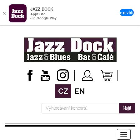
JAZZ DOCK
×
OTEVŘÍT
AppSisto
- In Google Play
CZ
EN
Najít
Menu