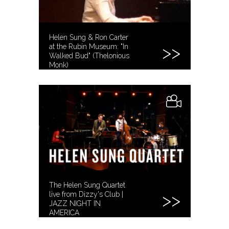
Helen Sung & Ron Carter
at the Rubin Museum: "In
Walked Bud" (Thelonious
Monk)
The Helen Sung Quartet
live from Dizzy's Club |
JAZZ NIGHT IN
AMERICA