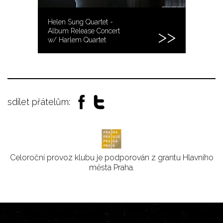
Helen Sung Quartet -
Album Release Concert
w/ Harlem Quartet
sdílet přátelům:
Celoroční provoz klubu je podporován z grantu Hlavního
města Praha.