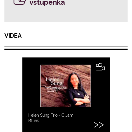
vstupenka
VIDEA
Helen Sung Trio - C Jam
Blues