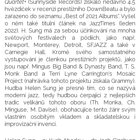
Quartet+
(Sunnyside Records) získalo nedávno 4,5
hvězdiček v recenzi prestižního DownBeatu a bylo
zařazeno do seznamu „Best of 2021 Albums“. Vyšel
o něm také titulní článek na JazzTimes (leden
2022). H. Sung má za sebou účinkování na mnoha
světových festivalech a pódiích, jako např.
Newport, Monterey, Detroit, SFJAZZ a také v
Carnegie Hall. Kromě svého samostatného
vystupování je členkou prestižních projektů, jako
jsou např. Mingus Big Band & Dynasty Band, T. S.
Monk Band a Terri Lyne Carrington's Mosaic
Project (nahrávka tohoto projektu získala Grammy).
Hudba Helen Sung je přesně tím, co se nazývá
moderní jazz, tedy hudbou čerpající z nejlepších
tradic velikánů tohoto oboru (Th. Monka, Ch.
Minguse, M. Davise), obohacujíce tento žánr svým
vlastním osobitým vkladem a skladatelskou i
improvizační invencí.