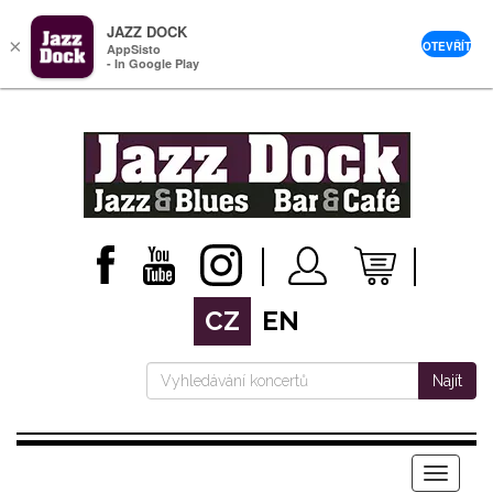
JAZZ DOCK
×
OTEVŘÍT
AppSisto
- In Google Play
CZ
EN
Najít
Menu